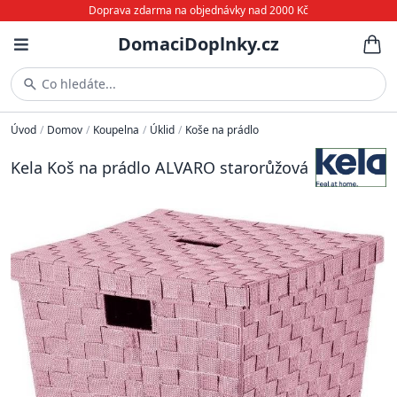
Doprava zdarma na objednávky nad 2000 Kč
DomaciDoplnky.cz
Co hledáte...
Úvod
/
Domov
/
Koupelna
/
Úklid
/
Koše na prádlo
Kela Koš na prádlo ALVARO starorůžová