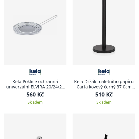
Kela Poklice ochranná
Kela Držák toaletního papíru
univerzální ELVIRA 20/24/28
Carta kovový černý 37,0cm
cm
15,0cm KL-22825
560 Kč
510 Kč
Skladem
Skladem