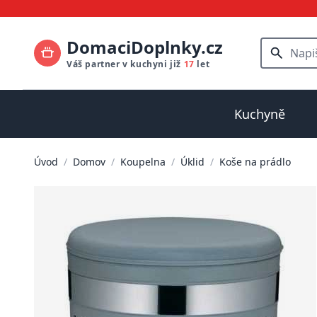
DomaciDoplnky.cz
Váš partner v kuchyni již
17
let
Kuchyně
Úvod
/
Domov
/
Koupelna
/
Úklid
/
Koše na prádlo