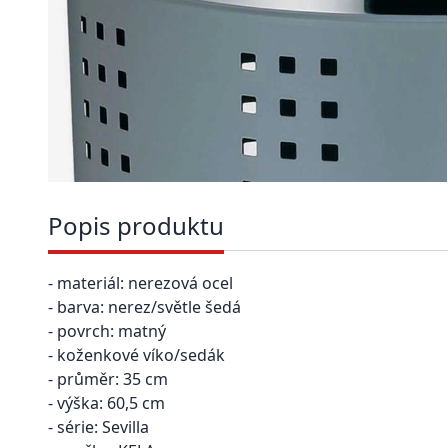
Popis produktu
- materiál: nerezová ocel
- barva: nerez/světle šedá
- povrch: matný
- koženkové víko/sedák
- průměr: 35 cm
- výška: 60,5 cm
- série: Sevilla