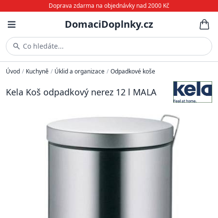
Doprava zdarma na objednávky nad 2000 Kč
DomaciDoplnky.cz
Co hledáte...
Úvod
/
Kuchyně
/
Úklid a organizace
/
Odpadkové koše
Kela Koš odpadkový nerez 12 l MALA