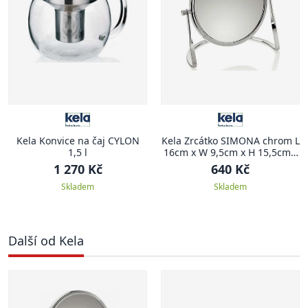
Kela Konvice na čaj CYLON
Kela Zrcátko SIMONA chrom L
1,5 l
16cm x W 9,5cm x H 15,5cm /
Ř 14cm
1 270 Kč
640 Kč
Skladem
Skladem
Další od Kela