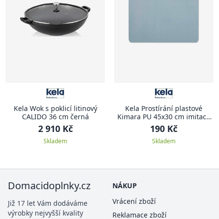
Kela Wok s poklicí litinový
Kela Prostírání plastové
CALIDO 36 cm černá
Kimara PU 45x30 cm imitace
kůže světle modrá
2 910 Kč
190 Kč
Skladem
Skladem
Domacidoplnky.cz
NÁKUP
Vrácení zboží
Již 17 let Vám dodáváme
výrobky nejvyšší kvality
Reklamace zboží