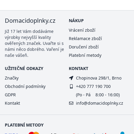
Domacidoplnky.cz
NÁKUP
Vrácení zboží
Již 17 let Vám dodáváme
výrobky nejvyšší kvality
Reklamace zboží
ověřených značek. Uvařte si s
Doručení zboží
námi něco dobrého. Vaření je
naše vášeň.
Platební metody
UŽITEČNÉ ODKAZY
KONTAKT
Značky
Chopinova 298/1, Brno
Obchodní podmínky
+420 777 190 700
GDPR
(Po - Pá 8:00 - 16:00)
Kontakt
info@domacidoplnky.cz
PLATEBNÍ METODY