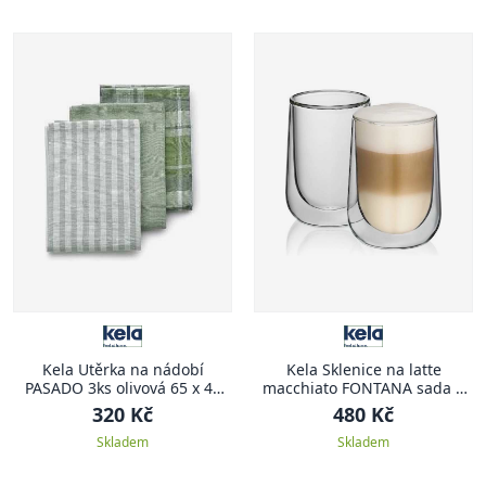
Kela Utěrka na nádobí
Kela Sklenice na latte
PASADO 3ks olivová 65 x 45
macchiato FONTANA sada 2
cm
ks 250 ml
320 Kč
480 Kč
Skladem
Skladem