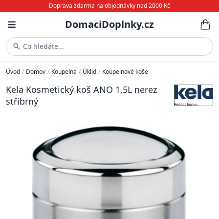
Doprava zdarma na objednávky nad 2000 Kč
DomaciDoplnky.cz
Co hledáte...
Úvod
/
Domov
/
Koupelna
/
Úklid
/
Koupelnové koše
Kela Kosmetický koš ANO 1,5L nerez
stříbrný