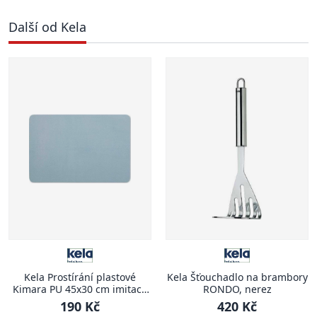
Další od Kela
Kela Prostírání plastové
Kela Šťouchadlo na brambory
Kimara PU 45x30 cm imitace
RONDO, nerez
kůže světle modrá
190 Kč
420 Kč