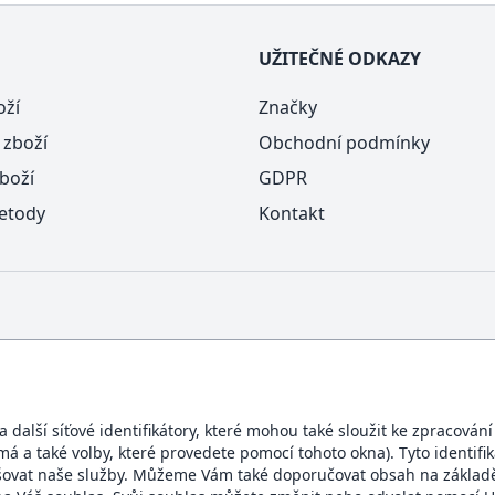
UŽITEČNÉ ODKAZY
oží
Značky
 zboží
Obchodní podmínky
boží
GDPR
etody
Kontakt
další síťové identifikátory, které mohou také sloužit ke zpracován
ímá a také volby, které provedete pomocí tohoto okna). Tyto identif
BEZPEČNÝ OBCHOD
šovat naše služby. Můžeme Vám také doporučovat obsah na základě