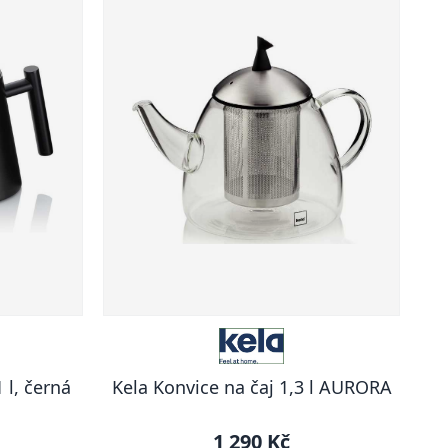
 l, černá
Kela Konvice na čaj 1,3 l AURORA
1 290 Kč