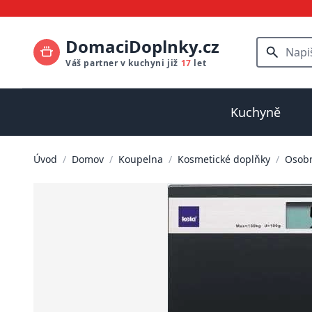
DomaciDoplnky.cz
Váš partner v kuchyni již
17
let
Kuchyně
Úvod
/
Domov
/
Koupelna
/
Kosmetické doplňky
/
Osobn