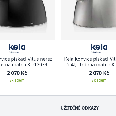
vice pískací Vitus nerez
Kela Konvice pískací Vi
, černá matná KL-12079
2,4l, stříbrná matná K
2 070 Kč
2 070 Kč
Skladem
Skladem
UŽITEČNÉ ODKAZY