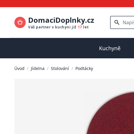
DomaciDoplnky.cz
Váš partner v kuchyni již
17
let
Kuchyně
Úvod
/
Jídelna
/
Stolování
/
Podtácky