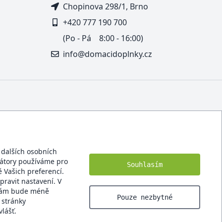
Chopinova 298/1, Brno
+420 777 190 700
(Po - Pá 8:00 - 16:00)
info@domacidoplnky.cz
í dalších osobních
ikátory používáme pro
Souhlasím
 Vašich preferencí.
pravit nastavení. V
 Vám bude méně
Pouze nezbytné
 stránky
lášť.