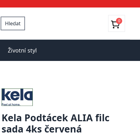
0
Hledat
Životní styl
Kela Podtácek ALIA filc
sada 4ks červená