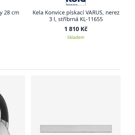
ky 28 cm
Kela Konvice pískací VARUS, nerez
3 l, stříbrná KL-11655
1 810 Kč
Skladem