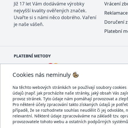
Již 17 let Vám dodáváme výrobky
Vrácení zb
nejvyšší kvality ověřených značek.
Reklamace
Uvařte si s námi něco dobrého. Vaření
Doručení z
je naše vášeň.
Platební m
PLATEBNÍ METODY
Cookies nás neminuly
Na těchto webových stránkách se používají soubory cookies a 
údajů (např. jak procházíte naše stránky, jaký obsah Vás zaj
DOPRAVCI
provoz stránek. Tyto údaje nám pomáhají provozovat a zlep
Pro některé účely zpracování takto získaných údajů je potř
případě, že se rozhodnete souhlas neudělit či jej odvolá
relevantní. Některé údaje zpracováváme na základě tzv. op
provozovatele tohoto webu a ostatních podpůrných systémů.