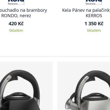
ťouchadlo na brambory
Kela Pánev na palačin
RONDO, nerez
KERROS
420 Kč
1 350 Kč
Skladem
Skladem