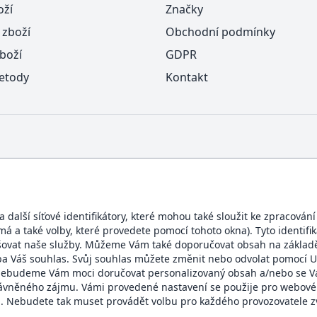
oží
Značky
 zboží
Obchodní podmínky
boží
GDPR
etody
Kontakt
další síťové identifikátory, které mohou také sloužit ke zpracován
ímá a také volby, které provedete pomocí tohoto okna). Tyto identif
BEZPEČNÝ OBCHOD
šovat naše služby. Můžeme Vám také doporučovat obsah na základě
eba Váš souhlas. Svůj souhlas můžete změnit nebo odvolat pomocí U
te, nebudeme Vám moci doručovat personalizovaný obsah a/nebo se
rávněného zájmu. Vámi provedené nastavení se použije pro webové
 Nebudete tak muset provádět volbu pro každého provozovatele zv
Domacidoplnky.cz © 2007 - 2026 | Všechna práva vyhrazena.