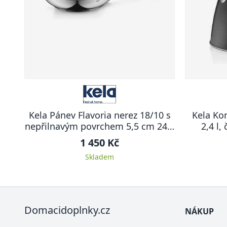
Kela Pánev Flavoria nerez 18/10 s
Kela Kon
nepřilnavým povrchem 5,5 cm 24,0
2,4 l
cm KL-10198
1 450 Kč
Skladem
Domacidoplnky.cz
NÁKUP