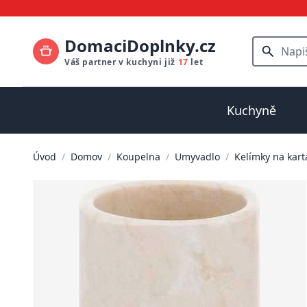
DomaciDoplnky.cz
Váš partner v kuchyni již
17
let
Kuchyně
Úvod
/
Domov
/
Koupelna
/
Umyvadlo
/
Kelímky na kart