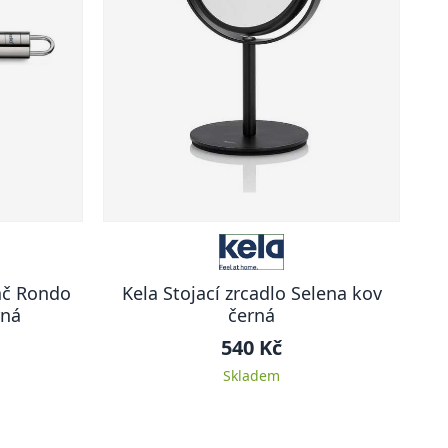
vač Rondo
Kela Stojací zrcadlo Selena kov
rná
černá
540 Kč
Skladem