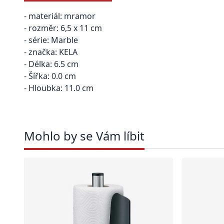
- materiál: mramor
- rozměr: 6,5 x 11 cm
- série: Marble
- značka: KELA
- Délka: 6.5 cm
- Šířka: 0.0 cm
- Hloubka: 11.0 cm
Mohlo by se Vám líbit