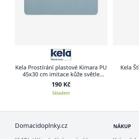
Kela Prostírání plastové Kimara PU
Kela Š
45x30 cm imitace kůže světle
modrá
190 Kč
Skladem
Domacidoplnky.cz
NÁKUP