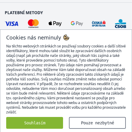
PLATEBNÍ METODY
Cookies nás neminuly
Na těchto webových stránkách se používají soubory cookies a další síťové
identifikátory, které mohou také sloužit ke zpracování dalších osobních
údajů (např. jak procházíte naše stránky, jaký obsah Vás zajímá a také
volby, které provedete pomocí tohoto okna). Tyto identifikátory
používáme pro provoz stránek. Tyto údaje nám pomáhají provozovat a
DOPRAVCI
zlepšovat naše služby. Můžeme Vám také doporučovat obsah na základě
Vašich preferencí. Pro některé účely zpracování takto získaných údajů je
potřeba Váš souhlas. Svůj souhlas můžete změnit nebo odvolat pomocí
Upravit nastavení. V případě, že se rozhodnete souhlas neudělit či jej
odvoláte, nebudeme Vám moci doručovat personalizovaný obsah a/nebo
se Vám bude méně relevantní. Některé údaje zpracováváme na základě
BEZPEČNÝ OBCHOD
tzv. oprávněného zájmu. Vámi provedené nastavení se použije pro
webové stránky provozovatele tohoto webu a ostatních podpůrných
systémů. Nebudete tak muset provádět volbu pro každého provozovatele
zvlášť.
Domacidoplnky.cz © 2007 - 2026
Souhlasím
Pouze nezbytné
Všechna práva vyhrazena.