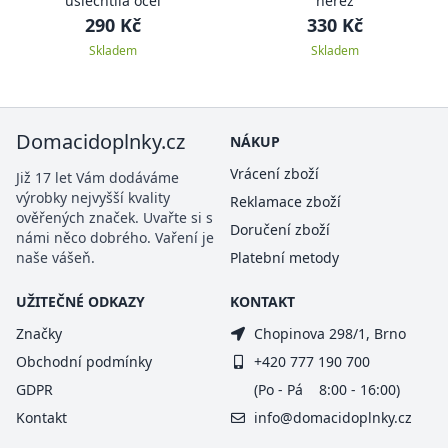
ušlechtilá ocel
nerez
290 Kč
330 Kč
Skladem
Skladem
Domacidoplnky.cz
NÁKUP
Vrácení zboží
Již 17 let Vám dodáváme
výrobky nejvyšší kvality
Reklamace zboží
ověřených značek. Uvařte si s
Doručení zboží
námi něco dobrého. Vaření je
naše vášeň.
Platební metody
UŽITEČNÉ ODKAZY
KONTAKT
Značky
Chopinova 298/1, Brno
Obchodní podmínky
+420 777 190 700
GDPR
(Po - Pá 8:00 - 16:00)
Kontakt
info@domacidoplnky.cz