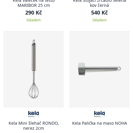
Kela Váleček na těsto
Kela Stojací zrcadlo Selena
MARIBOR 25 cm
kov černá
290 Kč
540 Kč
Skladem
Skladem
Kela Mini šlehač RONDO,
Kela Palička na maso NOHA
nerez 2cm