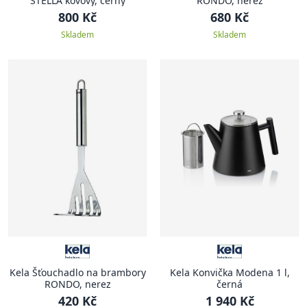
STELLA kovový, černý
RONDO, nerez
800 Kč
680 Kč
Skladem
Skladem
Kela Šťouchadlo na brambory
Kela Konvička Modena 1 l,
RONDO, nerez
černá
420 Kč
1 940 Kč