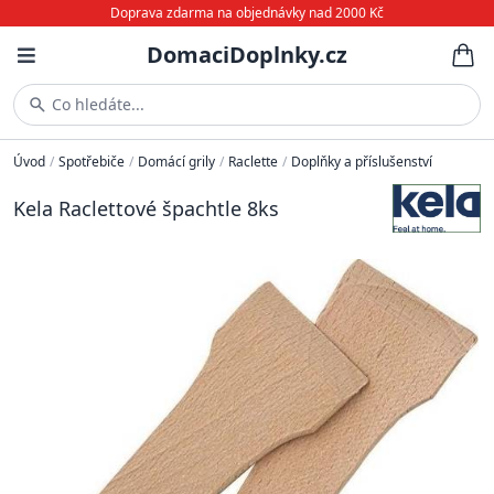
Doprava zdarma na objednávky nad 2000 Kč
DomaciDoplnky.cz
Co hledáte...
Úvod
/
Spotřebiče
/
Domácí grily
/
Raclette
/
Doplňky a příslušenství
Kela Raclettové špachtle 8ks