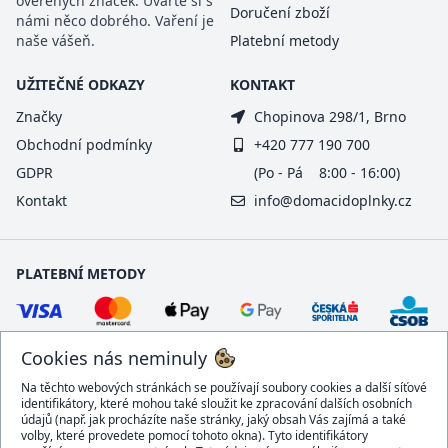
ověřených značek. Uvařte si s
Doručení zboží
námi něco dobrého. Vaření je
naše vášeň.
Platební metody
UŽITEČNÉ ODKAZY
KONTAKT
Značky
Chopinova 298/1, Brno
Obchodní podmínky
+420 777 190 700
GDPR
(Po - Pá 8:00 - 16:00)
Kontakt
info@domacidoplnky.cz
PLATEBNÍ METODY
Cookies nás neminuly
Na těchto webových stránkách se používají soubory cookies a další síťové
identifikátory, které mohou také sloužit ke zpracování dalších osobních
údajů (např. jak procházíte naše stránky, jaký obsah Vás zajímá a také
volby, které provedete pomocí tohoto okna). Tyto identifikátory