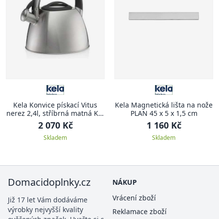
Kela Konvice pískací Vitus
Kela Magnetická lišta na nože
nerez 2,4l, stříbrná matná KL-
PLAN 45 x 5 x 1,5 cm
12078
2 070 Kč
1 160 Kč
Skladem
Skladem
Domacidoplnky.cz
NÁKUP
Vrácení zboží
Již 17 let Vám dodáváme
výrobky nejvyšší kvality
Reklamace zboží