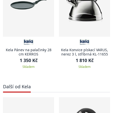
Kela Pánev na palačinky 28
Kela Konvice pískací VARUS,
cm KERROS
nerez 3 l, stříbrná KL-11655
1 350 Kč
1 810 Kč
Skladem
Skladem
Další od Kela