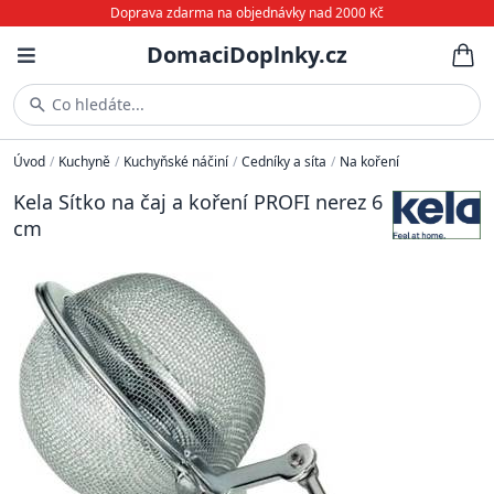
Doprava zdarma na objednávky nad 2000 Kč
DomaciDoplnky.cz
Co hledáte...
Úvod
/
Kuchyně
/
Kuchyňské náčiní
/
Cedníky a síta
/
Na koření
Kela Sítko na čaj a koření PROFI nerez 6
cm