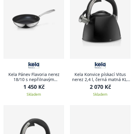
Kela Pánev Flavoria nerez
Kela Konvice pískací Vitus
18/10 s nepřilnavým
nerez 2,4 l, černá matná KL-
povrchem 5,5 cm 24,0 cm KL-
12079
1 450 Kč
2 070 Kč
10198
Skladem
Skladem