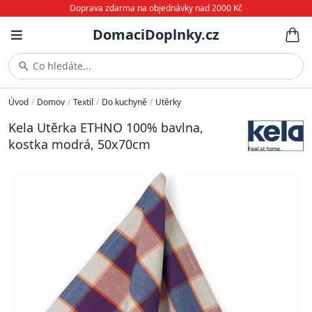
Doprava zdarma na objednávky nad 2000 Kč
DomaciDoplnky.cz
Co hledáte...
Úvod
/
Domov
/
Textil
/
Do kuchyně
/
Utěrky
Kela Utěrka ETHNO 100% bavlna,
kostka modrá, 50x70cm