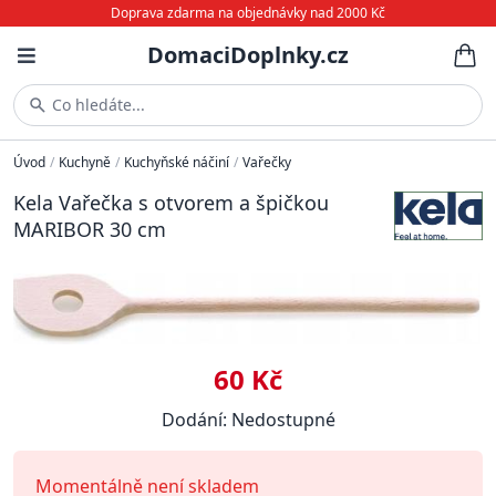
Doprava zdarma na objednávky nad 2000 Kč
DomaciDoplnky.cz
Co hledáte...
Úvod
/
Kuchyně
/
Kuchyňské náčiní
/
Vařečky
Kela Vařečka s otvorem a špičkou
MARIBOR 30 cm
60 Kč
Dodání: Nedostupné
Momentálně není skladem