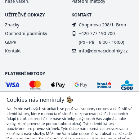
naše vášeň.
Platební metody
UŽITEČNÉ ODKAZY
KONTAKT
Značky
Chopinova 298/1, Brno
Obchodní podmínky
+420 777 190 700
GDPR
(Po - Pá 8:00 - 16:00)
Kontakt
info@domacidoplnky.cz
PLATEBNÍ METODY
Cookies nás neminuly
Na těchto webových stránkách se používají soubory cookies a další síťové
identifikátory, které mohou také sloužit ke zpracování dalších osobních
údajů (např. jak procházíte naše stránky, jaký obsah Vás zajímá a také
volby, které provedete pomocí tohoto okna). Tyto identifikátory
používáme pro provoz stránek. Tyto údaje nám pomáhají provozovat a
DOPRAVCI
zlepšovat naše služby. Můžeme Vám také doporučovat obsah na základě
Vašich preferencí. Pro některé účely zpracování takto získaných údajů je