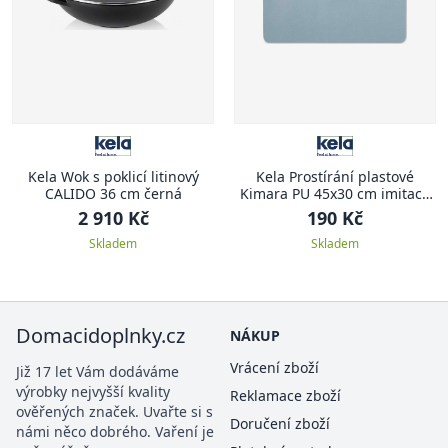
Kela Wok s poklicí litinový
Kela Prostírání plastové
CALIDO 36 cm černá
Kimara PU 45x30 cm imitace
kůže světle modrá
2 910 Kč
190 Kč
Skladem
Skladem
Domacidoplnky.cz
NÁKUP
Vrácení zboží
Již 17 let Vám dodáváme
výrobky nejvyšší kvality
Reklamace zboží
ověřených značek. Uvařte si s
Doručení zboží
námi něco dobrého. Vaření je