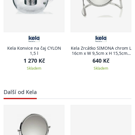
Kela Konvice na čaj CYLON
Kela Zrcátko SIMONA chrom L
1,5 l
16cm x W 9,5cm x H 15,5cm /
Ř 14cm
1 270 Kč
640 Kč
Skladem
Skladem
Další od Kela