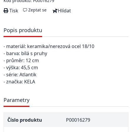
Kód produktu: P00016279
Zeptat se
Tisk
Hlídat
Popis produktu
- materiál: keramika/nerezová ocel 18/10
- barva: bílá s pruhy
- průměr: 12 cm
- výška: 45,5 cm
- série: Atlantik
- značka: KELA
Parametry
Číslo produktu
P00016279