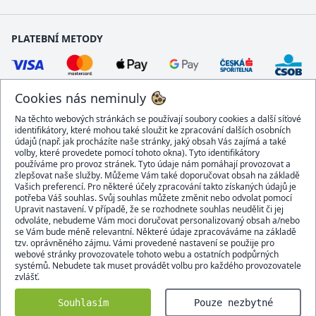
PLATEBNÍ METODY
Cookies nás neminuly
Na těchto webových stránkách se používají soubory cookies a další síťové
identifikátory, které mohou také sloužit ke zpracování dalších osobních
údajů (např. jak procházíte naše stránky, jaký obsah Vás zajímá a také
volby, které provedete pomocí tohoto okna). Tyto identifikátory
používáme pro provoz stránek. Tyto údaje nám pomáhají provozovat a
DOPRAVCI
zlepšovat naše služby. Můžeme Vám také doporučovat obsah na základě
Vašich preferencí. Pro některé účely zpracování takto získaných údajů je
potřeba Váš souhlas. Svůj souhlas můžete změnit nebo odvolat pomocí
Upravit nastavení. V případě, že se rozhodnete souhlas neudělit či jej
odvoláte, nebudeme Vám moci doručovat personalizovaný obsah a/nebo
se Vám bude méně relevantní. Některé údaje zpracováváme na základě
BEZPEČNÝ OBCHOD
tzv. oprávněného zájmu. Vámi provedené nastavení se použije pro
webové stránky provozovatele tohoto webu a ostatních podpůrných
systémů. Nebudete tak muset provádět volbu pro každého provozovatele
zvlášť.
Domacidoplnky.cz © 2007 - 2026
Souhlasím
Pouze nezbytné
Všechna práva vyhrazena.