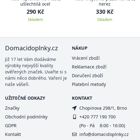
ušlechtilá ocel
nerez
290 Kč
330 Kč
Skladem
Skladem
Domacidoplnky.cz
NÁKUP
Vrácení zboží
Již 17 let Vám dodáváme
výrobky nejvyšší kvality
Reklamace zboží
ověřených značek. Uvařte si s
Doručení zboží
námi něco dobrého. Vaření je
naše vášeň.
Platební metody
UŽITEČNÉ ODKAZY
KONTAKT
Značky
Chopinova 298/1, Brno
Obchodní podmínky
+420 777 190 700
GDPR
(Po - Pá 8:00 - 16:00)
Kontakt
info@domacidoplnky.cz