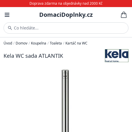
Doprava zdarma na objednávky nad 2000 Kč
DomaciDoplnky.cz
Co hledáte...
Úvod
/
Domov
/
Koupelna
/
Toaleta
/
Kartáč na WC
Kela WC sada ATLANTIK