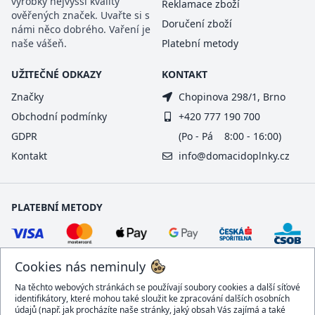
výrobky nejvyšší kvality
Reklamace zboží
ověřených značek. Uvařte si s
Doručení zboží
námi něco dobrého. Vaření je
naše vášeň.
Platební metody
UŽITEČNÉ ODKAZY
KONTAKT
Značky
Chopinova 298/1, Brno
Obchodní podmínky
+420 777 190 700
GDPR
(Po - Pá 8:00 - 16:00)
Kontakt
info@domacidoplnky.cz
PLATEBNÍ METODY
Cookies nás neminuly
Na těchto webových stránkách se používají soubory cookies a další síťové
identifikátory, které mohou také sloužit ke zpracování dalších osobních
údajů (např. jak procházíte naše stránky, jaký obsah Vás zajímá a také