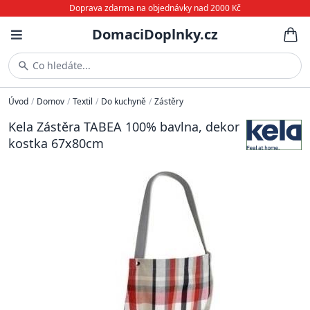
Doprava zdarma na objednávky nad 2000 Kč
DomaciDoplnky.cz
Co hledáte...
Úvod
/
Domov
/
Textil
/
Do kuchyně
/
Zástěry
Kela Zástěra TABEA 100% bavlna, dekor
kostka 67x80cm