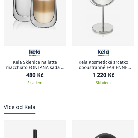
Kela Sklenice na latte
Kela Kosmetické zrcátko
macchiato FONTANA sada 2
oboustranné FABIENNE
ks 250 ml
chrom 23,5 x 13,5 x 37,5 cm
480 Kč
1 220 Kč
Skladem
Skladem
Více od Kela