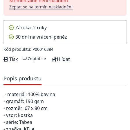
Momentálně není skladem
Zeptat se na termín naskladnění
Záruka: 2 roky
30 dní na vrácení peněz
Kód produktu: P00016384
Zeptat se
Tisk
Hlídat
Popis produktu
.- materiál: 100% bavlna
- gramáž: 190 gsm
- rozměr: 67 x 80 cm
- vzor: kostka
- série: Tabea
- značka: KELA