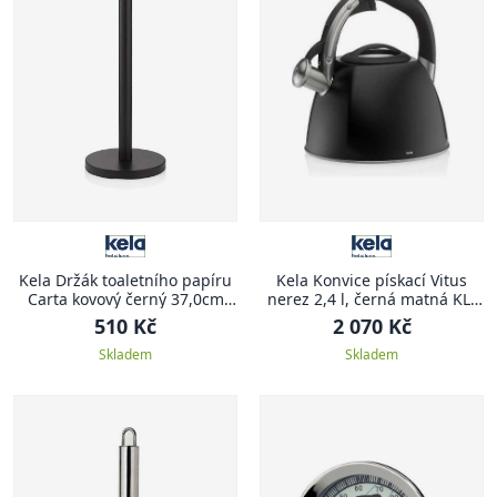
Kela Držák toaletního papíru
Kela Konvice pískací Vitus
Carta kovový černý 37,0cm
nerez 2,4 l, černá matná KL-
15,0cm KL-22825
12079
510 Kč
2 070 Kč
Skladem
Skladem