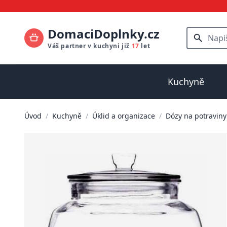
DomaciDoplnky.cz
Váš partner v kuchyni již
17
let
Kuchyně
Úvod
/
Kuchyně
/
Úklid a organizace
/
Dózy na potraviny