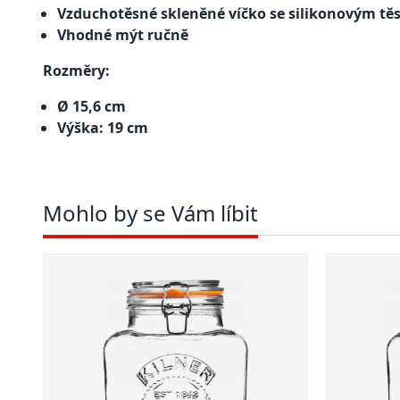
Vzduchotěsné skleněné víčko se silikonovým t
Vhodné mýt ručně
Rozměry:
Ø 15,6 cm
Výška: 19 cm
Mohlo by se Vám líbit