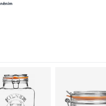
ěsněním