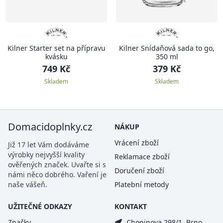
Kilner Starter set na přípravu
Kilner Snídaňová sada to go,
kvásku
350 ml
749 Kč
379 Kč
Skladem
Skladem
Domacidoplnky.cz
NÁKUP
Vrácení zboží
Již 17 let Vám dodáváme
výrobky nejvyšší kvality
Reklamace zboží
ověřených značek. Uvařte si s
Doručení zboží
námi něco dobrého. Vaření je
naše vášeň.
Platební metody
UŽITEČNÉ ODKAZY
KONTAKT
Značky
Chopinova 298/1, Brno