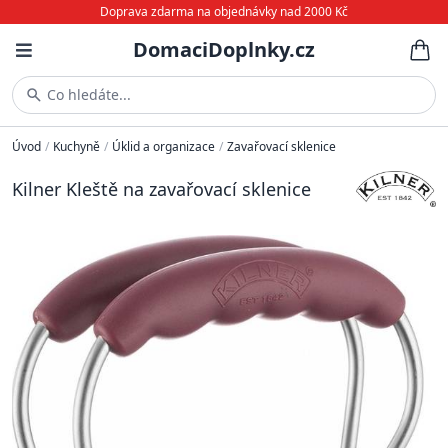
Doprava zdarma na objednávky nad 2000 Kč
DomaciDoplnky.cz
Co hledáte...
Úvod
/
Kuchyně
/
Úklid a organizace
/
Zavařovací sklenice
Kilner Kleště na zavařovací sklenice