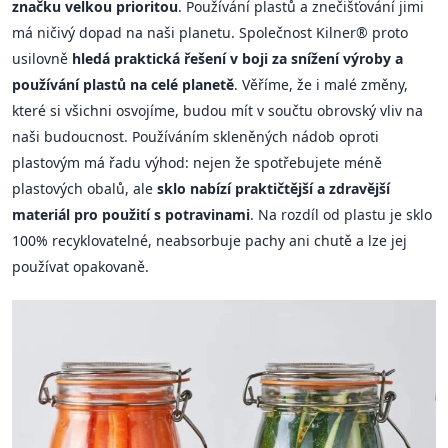
značku velkou prioritou
. Používání plastů a znečišťování jimi
má ničivý dopad na naši planetu. Společnost Kilner® proto
usilovně
hledá praktická řešení v boji za snížení výroby a
používání plastů na celé planetě
. Věříme, že i malé změny,
které si všichni osvojíme, budou mít v součtu obrovský vliv na
naši budoucnost. Používáním skleněných nádob oproti
plastovým má řadu výhod: nejen že spotřebujete méně
plastových obalů, ale
sklo nabízí praktičtější a zdravější
materiál pro použití s potravinami
. Na rozdíl od plastu je sklo
100% recyklovatelné, neabsorbuje pachy ani chutě a lze jej
používat opakovaně.