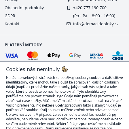
Obchodní podmínky
+420 777 190 700
GDPR
(Po - Pá 8:00 - 16:00)
Kontakt
info@domacidoplnky.cz
PLATEBNÍ METODY
Cookies nás neminuly
Na těchto webových stránkách se používají soubory cookies a další síťové
identifikátory, které mohou také sloužit ke zpracování dalších osobních
údajů (např. jak procházíte naše stránky, jaký obsah Vás zajímá a také
volby, které provedete pomocí tohoto okna). Tyto identifikátory
používáme pro provoz stránek. Tyto údaje nám pomáhají provozovat a
DOPRAVCI
zlepšovat naše služby. Můžeme Vám také doporučovat obsah na základě
Vašich preferencí. Pro některé účely zpracování takto získaných údajů je
potřeba Váš souhlas. Svůj souhlas můžete změnit nebo odvolat pomocí
Upravit nastavení. V případě, že se rozhodnete souhlas neudělit či jej
odvoláte, nebudeme Vám moci doručovat personalizovaný obsah a/nebo
se Vám bude méně relevantní. Některé údaje zpracováváme na základě
BEZPEČNÝ OBCHOD
tzv. oprávněného zájmu. Vámi provedené nastavení se použije pro