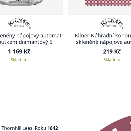
kleněný nápojový automat
Kilner Náhradní kohou
outkem diamantový 5l
skleněné nápojové a
1 169 Kč
219 Kč
Skladem
Skladem
ě Thornhill Lees. Roku
1842