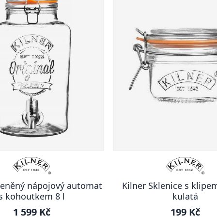
kleněný nápojový automat
Kilner Sklenice s klipem
s kohoutkem 8 l
kulatá
1 599 Kč
199 Kč