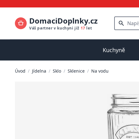
DomaciDoplnky.cz
Váš partner v kuchyni již
17
let
Kuchyně
Úvod
/
Jídelna
/
Sklo
/
Sklenice
/
Na vodu