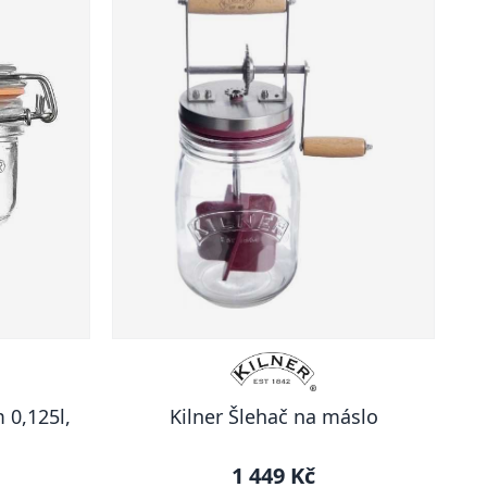
 0,125l,
Kilner Šlehač na máslo
1 449 Kč