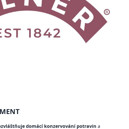
IMENT
ozvláštňuje domácí konzervování potravin
a