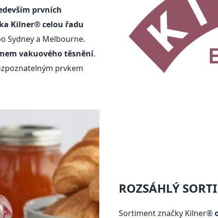
edevším prvních
ka Kilner® celou řadu
 po Sydney a Melbourne.
mem vakuového těsnění
.
 rozpoznatelným prvkem
ROZSÁHLÝ SORT
Sortiment značky Kilner®