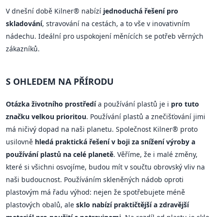
V dnešní době Kilner® nabízí
jednoduchá řešení pro
skladování
, stravování na cestách, a to vše v inovativním
nádechu. Ideální pro uspokojení měnících se potřeb věrných
zákazníků.
S OHLEDEM NA PŘÍRODU
Otázka životního prostředí
a používání plastů je i
pro tuto
značku velkou prioritou
. Používání plastů a znečišťování jimi
má ničivý dopad na naši planetu. Společnost Kilner® proto
usilovně
hledá praktická řešení v boji za snížení výroby a
používání plastů na celé planetě
. Věříme, že i malé změny,
které si všichni osvojíme, budou mít v součtu obrovský vliv na
naši budoucnost. Používáním skleněných nádob oproti
plastovým má řadu výhod: nejen že spotřebujete méně
plastových obalů, ale
sklo nabízí praktičtější a zdravější