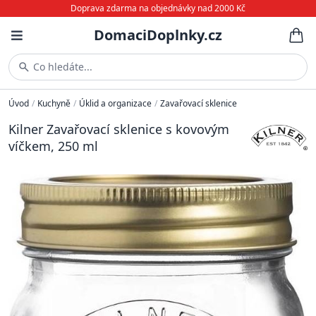
Doprava zdarma na objednávky nad 2000 Kč
DomaciDoplnky.cz
Co hledáte...
Úvod
/
Kuchyně
/
Úklid a organizace
/
Zavařovací sklenice
Kilner Zavařovací sklenice s kovovým
víčkem, 250 ml