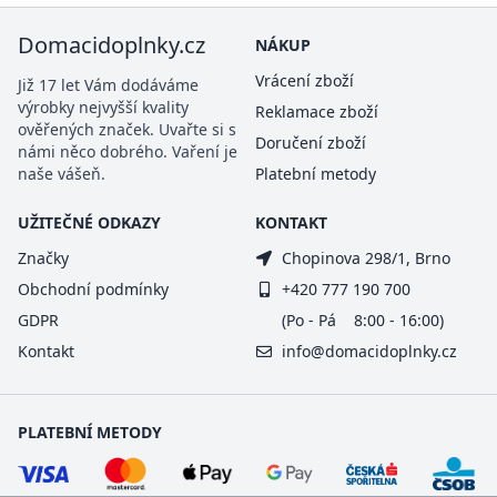
Domacidoplnky.cz
NÁKUP
Vrácení zboží
Již 17 let Vám dodáváme
výrobky nejvyšší kvality
Reklamace zboží
ověřených značek. Uvařte si s
Doručení zboží
námi něco dobrého. Vaření je
naše vášeň.
Platební metody
UŽITEČNÉ ODKAZY
KONTAKT
Značky
Chopinova 298/1, Brno
Obchodní podmínky
+420 777 190 700
GDPR
(Po - Pá 8:00 - 16:00)
Kontakt
info@domacidoplnky.cz
PLATEBNÍ METODY