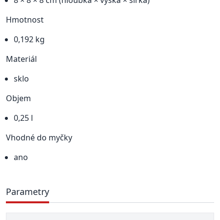
8 × 8 × 8 cm (hloubka × výška × šířka)
Hmotnost
0,192 kg
Materiál
sklo
Objem
0,25 l
Vhodné do myčky
ano
Parametry