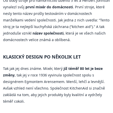
Od doby stroje pro námořnictvo uběhlo 5 let a Herbert Johnson
vynalezl svůj
první mixér do domácnosti
. První stroje, které
nesly tento název prošly testováním v domácnostech
manželkami vedení společnosti. Jak jedna z nich uvedla: “Tento
stroj je ta nejlepší kuchyňská záchrana (“kitchen aid”).” A tak
jednoduše vznikl
název společnosti
, která je ve všech našich
domácnostech velice známá a oblíbená.
KLASICKÝ DESIGN PO NĚKOLIK LET
Tak jak jej dnes známe. Mixér, který
již téměř 80 let je beze
změny
, tak jej v roce 1936 vyvinula společnost spolu s
designérem Egmontem Arensemem. Menší, lehčí a levnější.
Avšak vzhled není všechno. Společnost KitchenAid si značně
zakládá na tom, aby jejich produkty byly kvalitní a vydržely
téměř cokoli.