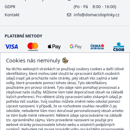
GDPR
(Po - Pá 8:00 - 16:00)
Kontakt
info@domacidoplnky.cz
PLATEBNÍ METODY
Cookies nás neminuly
Na těchto webových stránkách se používají soubory cookies a další síťové
identifikátory, které mohou také sloužit ke zpracování dalších osobních
údajů (např. jak procházíte naše stránky, jaký obsah Vás zajímá a také
volby, které provedete pomocí tohoto okna). Tyto identifikátory
používáme pro provoz stránek. Tyto údaje nám pomáhají provozovat a
DOPRAVCI
zlepšovat naše služby. Můžeme Vám také doporučovat obsah na základě
Vašich preferencí. Pro některé účely zpracování takto získaných údajů je
potřeba Váš souhlas. Svůj souhlas můžete změnit nebo odvolat pomocí
Upravit nastavení. V případě, že se rozhodnete souhlas neudělit či jej
odvoláte, nebudeme Vám moci doručovat personalizovaný obsah a/nebo
se Vám bude méně relevantní. Některé údaje zpracováváme na základě
BEZPEČNÝ OBCHOD
tzv. oprávněného zájmu. Vámi provedené nastavení se použije pro
webové stránky provozovatele tohoto webu a ostatních podpůrných
systémů. Nebudete tak muset provádět volbu pro každého provozovatele