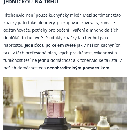
JEDNIČKOU NA TRHU
KitchenAid není pouze kuchyňský mixér. Mezi sortiment této
značky patří také blendery, překapávací kávovary, konvice,
odšťavňovače, potřeby pro pečení i vaření a mnoho dalších
doplňků do kuchyně. Produkty značky KitchenAid jsou
naprostou
jedničkou po celém světě
jak v našich kuchyních,
tak i v těch profesionálních, Jejich praktičnost, výkonnost a
funkčnost těší ne jednu domácnost a KitchenAid se tak stal v
našich domácnostech
nenahraditelným pomocníkem.