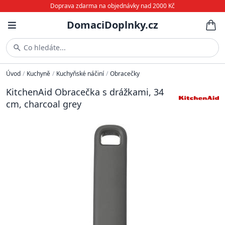
Doprava zdarma na objednávky nad 2000 Kč
DomaciDoplnky.cz
Co hledáte...
Úvod
/
Kuchyně
/
Kuchyňské náčiní
/
Obracečky
KitchenAid Obracečka s drážkami, 34
cm, charcoal grey