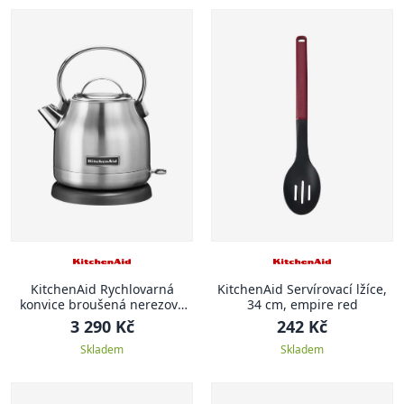
KitchenAid Rychlovarná
KitchenAid Servírovací lžíce,
konvice broušená nerezová
34 cm, empire red
1,25 l
3 290 Kč
242 Kč
Skladem
Skladem