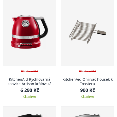
KitchenAid Rychlovarná
KitchenAid Ohřívač housek k
konvice Artisan královská
Toasteru
červená
6 290 Kč
990 Kč
Skladem
Skladem