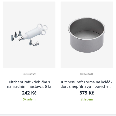
KitchenCraft Zdobička s
KitchenCraft Forma na koláč /
náhradními nástavci, 6 ks
dort s nepřilnavým povrchem,
hluboká, 18 cm
242 Kč
375 Kč
Skladem
Skladem