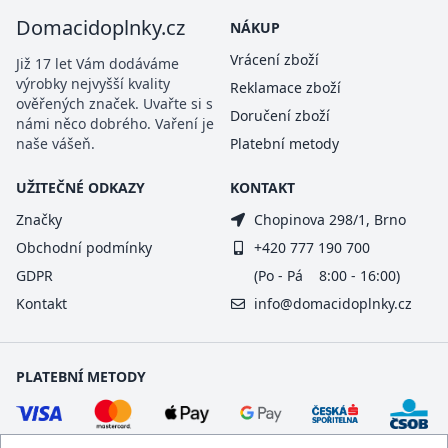
Domacidoplnky.cz
NÁKUP
Vrácení zboží
Již 17 let Vám dodáváme
výrobky nejvyšší kvality
Reklamace zboží
ověřených značek. Uvařte si s
Doručení zboží
námi něco dobrého. Vaření je
naše vášeň.
Platební metody
UŽITEČNÉ ODKAZY
KONTAKT
Značky
Chopinova 298/1, Brno
Obchodní podmínky
+420 777 190 700
GDPR
(Po - Pá 8:00 - 16:00)
Kontakt
info@domacidoplnky.cz
PLATEBNÍ METODY