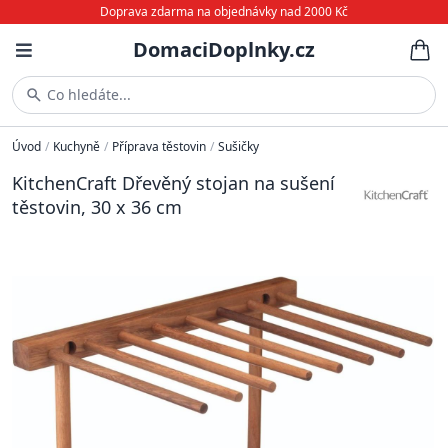
Doprava zdarma na objednávky nad 2000 Kč
DomaciDoplnky.cz
Co hledáte...
Úvod
/
Kuchyně
/
Příprava těstovin
/
Sušičky
KitchenCraft Dřevěný stojan na sušení
těstovin, 30 x 36 cm