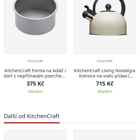
KitchenCraft Forma na koláč /
KitchenCraft Living Nostalgia
dort s nepřilnavým povrchem,
Konvice na vodu pískací,
hluboká, 18 cm
krémová, 1.3 l
375 Kč
715 Kč
Skladem
Skladem
Další od KitchenCraft