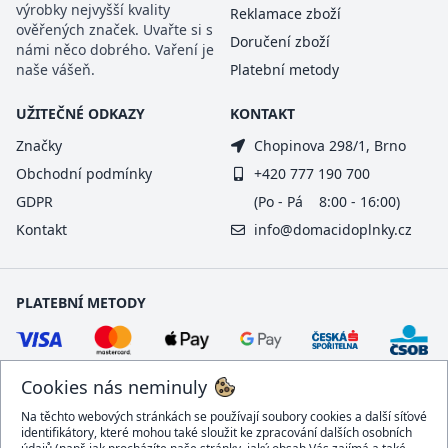
výrobky nejvyšší kvality
Reklamace zboží
ověřených značek. Uvařte si s
Doručení zboží
námi něco dobrého. Vaření je
naše vášeň.
Platební metody
UŽITEČNÉ ODKAZY
KONTAKT
Značky
Chopinova 298/1, Brno
Obchodní podmínky
+420 777 190 700
GDPR
(Po - Pá 8:00 - 16:00)
Kontakt
info@domacidoplnky.cz
PLATEBNÍ METODY
Cookies nás neminuly
Na těchto webových stránkách se používají soubory cookies a další síťové
identifikátory, které mohou také sloužit ke zpracování dalších osobních