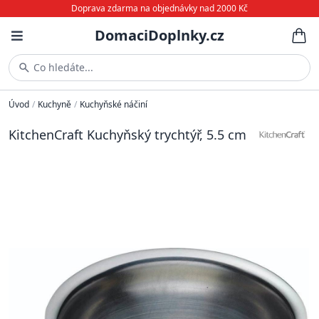
Doprava zdarma na objednávky nad 2000 Kč
DomaciDoplnky.cz
Co hledáte...
Úvod
/
Kuchyně
/
Kuchyňské náčiní
KitchenCraft Kuchyňský trychtýř, 5.5 cm