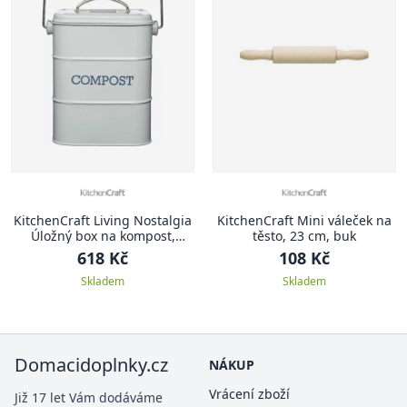
KitchenCraft Living Nostalgia
KitchenCraft Mini váleček na
Úložný box na kompost,
těsto, 23 cm, buk
šedivá, 3 l
618 Kč
108 Kč
Skladem
Skladem
Domacidoplnky.cz
NÁKUP
Vrácení zboží
Již 17 let Vám dodáváme