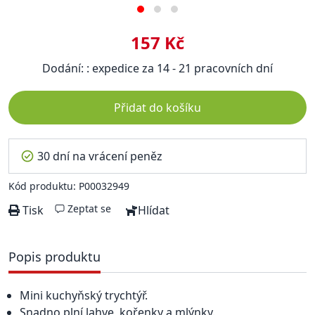
157 Kč
Dodání: : expedice za 14 - 21 pracovních dní
Přidat do košíku
30 dní na vrácení peněz
Kód produktu: P00032949
Zeptat se
Tisk
Hlídat
Popis produktu
Mini kuchyňský trychtýř.
Snadno plní lahve, kořenky a mlýnky.