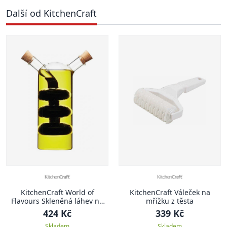
Další od KitchenCraft
KitchenCraft World of
KitchenCraft Váleček na
Flavours Skleněná láhev na
mřížku z těsta
olej a ocet, 300 ml / 100 ml
424 Kč
339 Kč
Skladem
Skladem