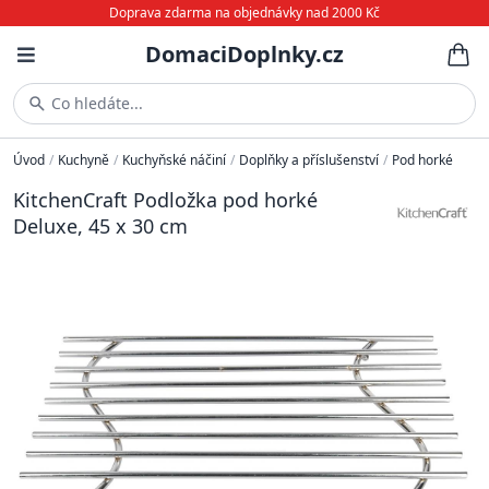
Doprava zdarma na objednávky nad 2000 Kč
DomaciDoplnky.cz
Co hledáte...
Úvod
/
Kuchyně
/
Kuchyňské náčiní
/
Doplňky a příslušenství
/
Pod horké
KitchenCraft Podložka pod horké
Deluxe, 45 x 30 cm