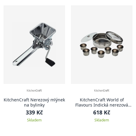
KitchenCraft Nerezový mlýnek
KitchenCraft World of
na bylinky
Flavours Indická nerezová
dóza na koření Masala
339 Kč
618 Kč
Dabba, 17 cm
Skladem
Skladem