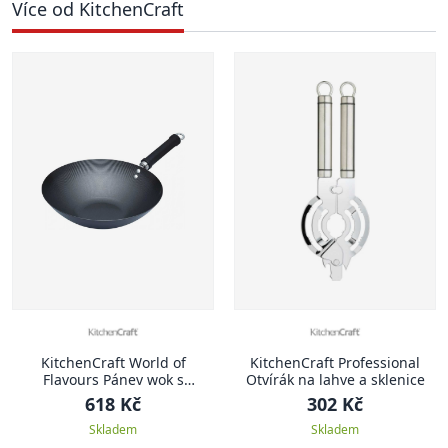
Více od KitchenCraft
KitchenCraft World of
KitchenCraft Professional
Flavours Pánev wok s
Otvírák na lahve a sklenice
nepřilnavým povrchem, 30
618 Kč
302 Kč
cm
Skladem
Skladem