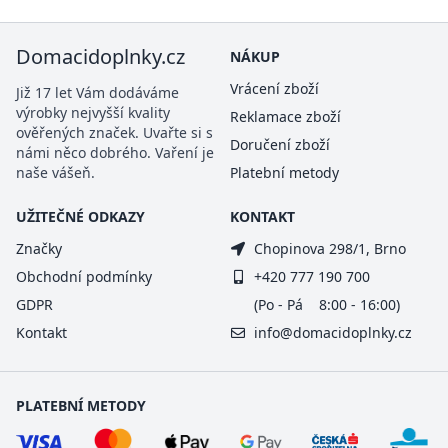
Domacidoplnky.cz
NÁKUP
Vrácení zboží
Již 17 let Vám dodáváme
výrobky nejvyšší kvality
Reklamace zboží
ověřených značek. Uvařte si s
Doručení zboží
námi něco dobrého. Vaření je
naše vášeň.
Platební metody
UŽITEČNÉ ODKAZY
KONTAKT
Značky
Chopinova 298/1, Brno
Obchodní podmínky
+420 777 190 700
GDPR
(Po - Pá 8:00 - 16:00)
Kontakt
info@domacidoplnky.cz
PLATEBNÍ METODY