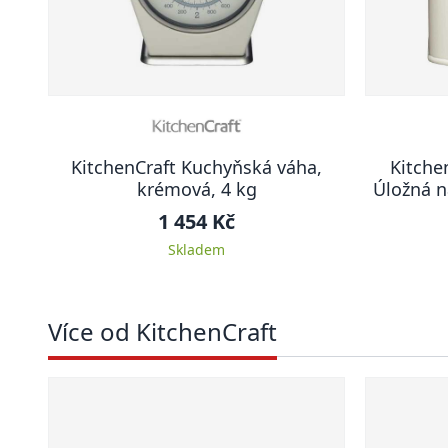
KitchenCraft Kuchyňská váha,
Kitche
krémová, 4 kg
Úložná n
1 454 Kč
Skladem
Více od KitchenCraft