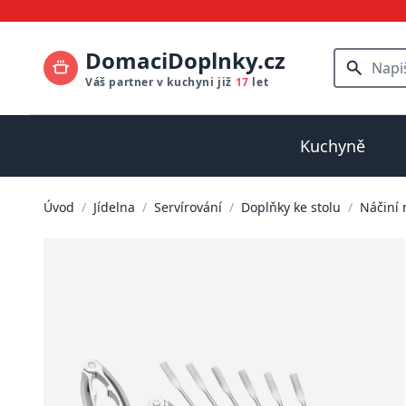
DomaciDoplnky.cz
Váš partner v kuchyni již
17
let
Kuchyně
Úvod
/
Jídelna
/
Servírování
/
Doplňky ke stolu
/
Náčiní 