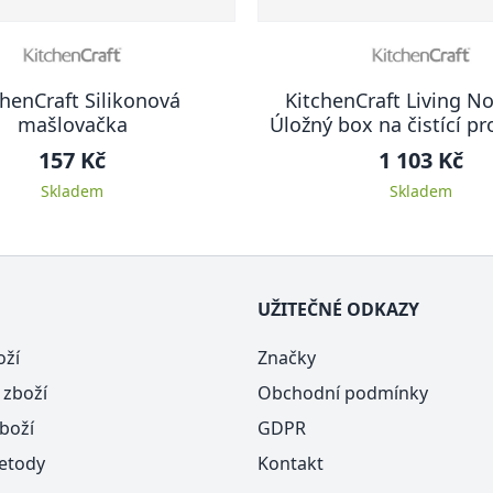
chenCraft Silikonová
KitchenCraft Living No
mašlovačka
Úložný box na čistící pr
33 x 21 cm
157 Kč
1 103 Kč
Skladem
Skladem
UŽITEČNÉ ODKAZY
oží
Značky
 zboží
Obchodní podmínky
boží
GDPR
etody
Kontakt