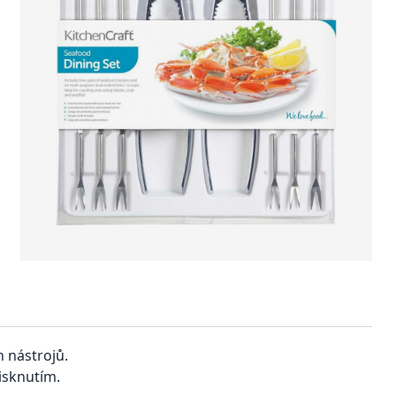
 nástrojů.
isknutím.