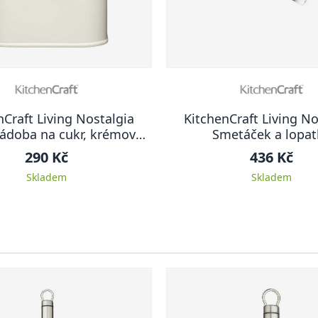
nCraft Living Nostalgia
KitchenCraft Living No
ádoba na cukr, krémová,
Smetáček a lopat
11 x 17 cm
290 Kč
436 Kč
Skladem
Skladem