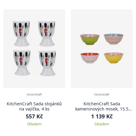
KitchenCraft Sada stojánků
KitchenCraft Sada
na vajíčka, 4 ks
kameninových misek, 15.5
cm, 4 cm
557 Kč
1 139 Kč
Skladem
Skladem