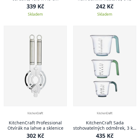
339 Kč
242 Kč
Skladem
Skladem
KitchenCraft Professional
KitchenCraft Sada
Otvírák na lahve a sklenice
stohovatelných odměrek, 3 ks,
zelená
302 Kč
435 Kč