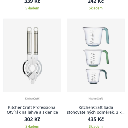
339 Kč
242 Kč
Skladem
Skladem
KitchenCraft Professional
KitchenCraft Sada
Otvírák na lahve a sklenice
stohovatelných odměrek, 3 ks,
zelená
302 Kč
435 Kč
Skladem
Skladem