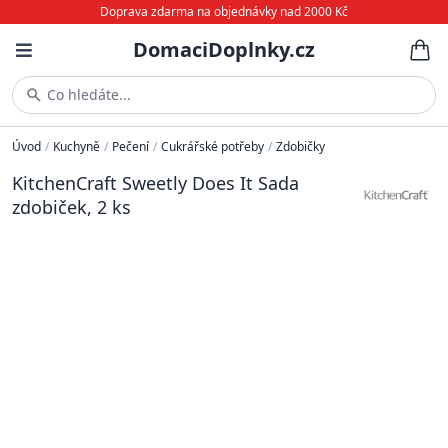
Doprava zdarma na objednávky nad 2000 Kč
DomaciDoplnky.cz
Co hledáte...
Úvod
/
Kuchyně
/
Pečení
/
Cukrářské potřeby
/
Zdobičky
KitchenCraft Sweetly Does It Sada
zdobiček, 2 ks