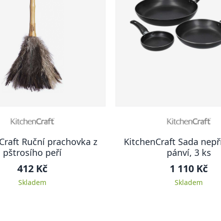
Craft Ruční prachovka z
KitchenCraft Sada nepř
pštrosího peří
pánví, 3 ks
412 Kč
1 110 Kč
Skladem
Skladem