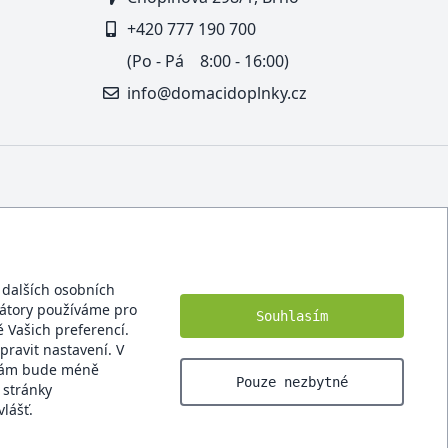
+420 777 190 700
(Po - Pá 8:00 - 16:00)
info@domacidoplnky.cz
í dalších osobních
ikátory používáme pro
Souhlasím
 Vašich preferencí.
pravit nastavení. V
 Vám bude méně
Pouze nezbytné
 stránky
lášť.