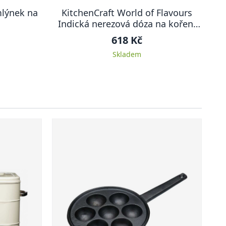
mlýnek na
KitchenCraft World of Flavours
Indická nerezová dóza na koření
Masala Dabba, 17 cm
618 Kč
Skladem