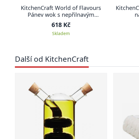
KitchenCraft World of Flavours
KitchenC
Pánev wok s nepřilnavým
n
povrchem, 30 cm
618 Kč
Skladem
Další od KitchenCraft