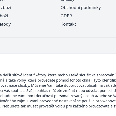
 zboží
Obchodní podmínky
boží
GDPR
etody
Kontakt
další síťové identifikátory, které mohou také sloužit ke zpracován
ímá a také volby, které provedete pomocí tohoto okna). Tyto identif
BEZPEČNÝ OBCHOD
šovat naše služby. Můžeme Vám také doporučovat obsah na základě
eba Váš souhlas. Svůj souhlas můžete změnit nebo odvolat pomocí U
te, nebudeme Vám moci doručovat personalizovaný obsah a/nebo se
rávněného zájmu. Vámi provedené nastavení se použije pro webové
 Nebudete tak muset provádět volbu pro každého provozovatele zv
Domacidoplnky.cz © 2007 - 2026 | Všechna práva vyhrazena.