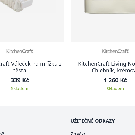
raft Váleček na mřížku z
KitchenCraft Living No
těsta
Chlebník, krémo
339 Kč
1 260 Kč
Skladem
Skladem
UŽITEČNÉ ODKAZY
oží
Značky