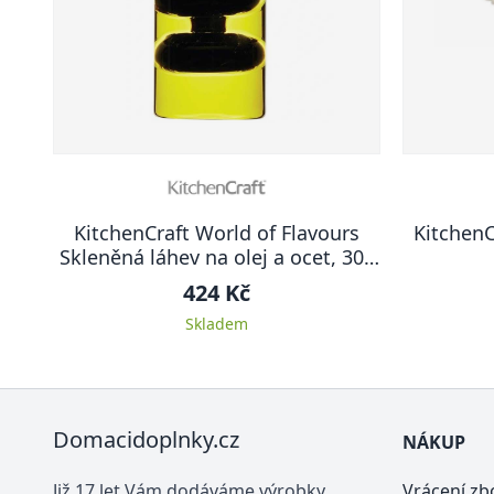
KitchenCraft World of Flavours
KitchenC
Skleněná láhev na olej a ocet, 300
ml / 100 ml
424 Kč
Skladem
Domacidoplnky.cz
NÁKUP
Již 17 let Vám dodáváme výrobky
Vrácení zb