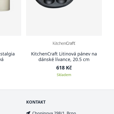
stalgia
KitchenCraft Litinová pánev na
vá
dánské lívance, 20.5 cm
618 Kč
Skladem
KONTAKT
Chopinova 298/1, Brno