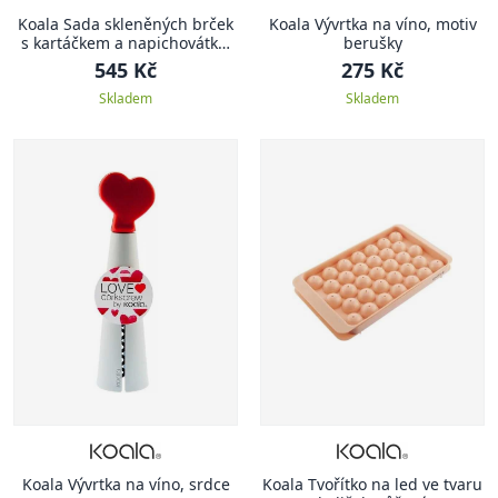
Koala Sada skleněných brček
Koala Vývrtka na víno, motiv
s kartáčkem a napichovátka,
berušky
11 ks
545 Kč
275 Kč
Skladem
Skladem
Koala Vývrtka na víno, srdce
Koala Tvořítko na led ve tvaru