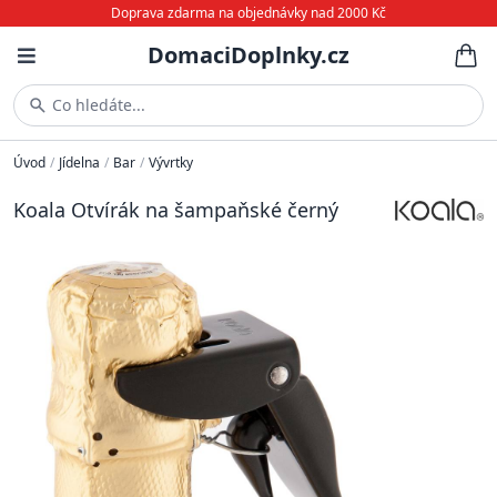
Doprava zdarma na objednávky nad 2000 Kč
DomaciDoplnky.cz
Co hledáte...
Úvod
/
Jídelna
/
Bar
/
Vývrtky
Koala Otvírák na šampaňské černý