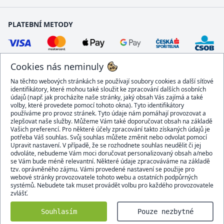
PLATEBNÍ METODY
Cookies nás neminuly
Na těchto webových stránkách se používají soubory cookies a další síťové
identifikátory, které mohou také sloužit ke zpracování dalších osobních
údajů (např. jak procházíte naše stránky, jaký obsah Vás zajímá a také
volby, které provedete pomocí tohoto okna). Tyto identifikátory
používáme pro provoz stránek. Tyto údaje nám pomáhají provozovat a
DOPRAVCI
zlepšovat naše služby. Můžeme Vám také doporučovat obsah na základě
Vašich preferencí. Pro některé účely zpracování takto získaných údajů je
potřeba Váš souhlas. Svůj souhlas můžete změnit nebo odvolat pomocí
Upravit nastavení. V případě, že se rozhodnete souhlas neudělit či jej
odvoláte, nebudeme Vám moci doručovat personalizovaný obsah a/nebo
se Vám bude méně relevantní. Některé údaje zpracováváme na základě
BEZPEČNÝ OBCHOD
tzv. oprávněného zájmu. Vámi provedené nastavení se použije pro
webové stránky provozovatele tohoto webu a ostatních podpůrných
systémů. Nebudete tak muset provádět volbu pro každého provozovatele
zvlášť.
Domacidoplnky.cz © 2007 - 2026
Souhlasím
Pouze nezbytné
Všechna práva vyhrazena.