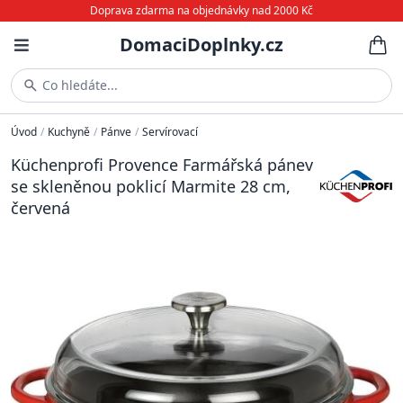
Doprava zdarma na objednávky nad 2000 Kč
DomaciDoplnky.cz
Co hledáte...
Úvod
/
Kuchyně
/
Pánve
/
Servírovací
Küchenprofi Provence Farmářská pánev
se skleněnou poklicí Marmite 28 cm,
červená