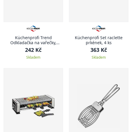
Küchenprofi Trend
Küchenprofi Set raclette
Odkladačka na vařečky,
prkének, 4 ks
červená
242 Kč
363 Kč
Skladem
Skladem