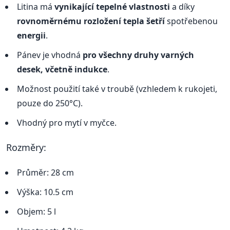
Litina má
vynikající tepelné vlastnosti
a díky
rovnoměrnému rozložení tepla šetří
spotřebenou
energii
.
Pánev je vhodná
pro všechny druhy varných
desek, včetně indukce
.
Možnost použití také v troubě (vzhledem k rukojeti,
pouze do 250°C).
Vhodný pro mytí v myčce.
Rozměry:
Průměr: 28 cm
Výška: 10.5 cm
Objem: 5 l