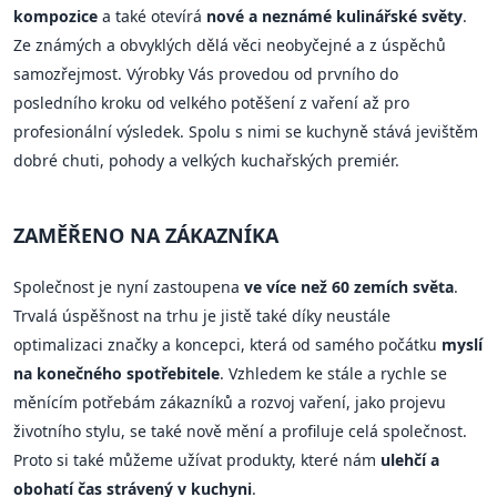
kompozice
a také otevírá
nové a neznámé kulinářské světy
.
Ze známých a obvyklých dělá věci neobyčejné a z úspěchů
samozřejmost. Výrobky Vás provedou od prvního do
posledního kroku od velkého potěšení z vaření až pro
profesionální výsledek. Spolu s nimi se kuchyně stává jevištěm
dobré chuti, pohody a velkých kuchařských premiér.
ZAMĚŘENO NA ZÁKAZNÍKA
Společnost je nyní zastoupena
ve více než 60 zemích světa
.
Trvalá úspěšnost na trhu je jistě také díky neustále
optimalizaci značky a koncepci, která od samého počátku
myslí
na konečného spotřebitele
. Vzhledem ke stále a rychle se
měnícím potřebám zákazníků a rozvoj vaření, jako projevu
životního stylu, se také nově mění a profiluje celá společnost.
Proto si také můžeme užívat produkty, které nám
ulehčí a
obohatí čas strávený v kuchyni
.