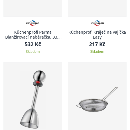
Küchenprofi Parma
Küchenprofi Kráječ na vajíčka
Blanžírovací naběračka, 33.5
Easy
cm
532 Kč
217 Kč
Skladem
Skladem