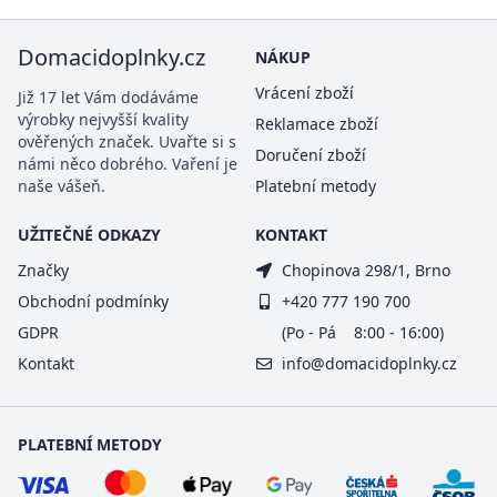
Domacidoplnky.cz
NÁKUP
Vrácení zboží
Již 17 let Vám dodáváme
výrobky nejvyšší kvality
Reklamace zboží
ověřených značek. Uvařte si s
Doručení zboží
námi něco dobrého. Vaření je
naše vášeň.
Platební metody
UŽITEČNÉ ODKAZY
KONTAKT
Značky
Chopinova 298/1, Brno
Obchodní podmínky
+420 777 190 700
GDPR
(Po - Pá 8:00 - 16:00)
Kontakt
info@domacidoplnky.cz
PLATEBNÍ METODY