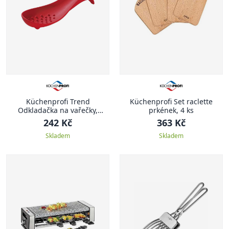
Küchenprofi Trend
Küchenprofi Set raclette
Odkladačka na vařečky,
prkének, 4 ks
červená
242 Kč
363 Kč
Skladem
Skladem