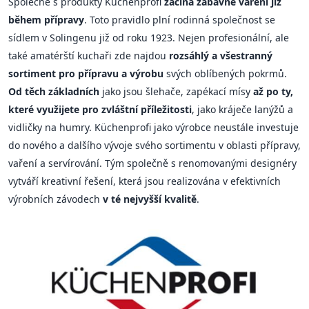
Společně s produkty Küchenprofi
začíná zábavné vaření již
během přípravy
. Toto pravidlo plní rodinná společnost se
sídlem v Solingenu již od roku 1923. Nejen profesionální, ale
také amatérští kuchaři zde najdou
rozsáhlý a všestranný
sortiment pro přípravu a výrobu
svých oblíbených pokrmů.
Od těch základních
jako jsou šlehače, zapékací mísy
až po ty,
které využijete pro zvláštní příležitosti
, jako kráječe lanýžů a
vidličky na humry. Küchenprofi jako výrobce neustále investuje
do nového a dalšího vývoje svého sortimentu v oblasti přípravy,
vaření a servírování. Tým společně s renomovanými designéry
vytváří kreativní řešení, která jsou realizována v efektivních
výrobních závodech
v té nejvyšší kvalitě
.