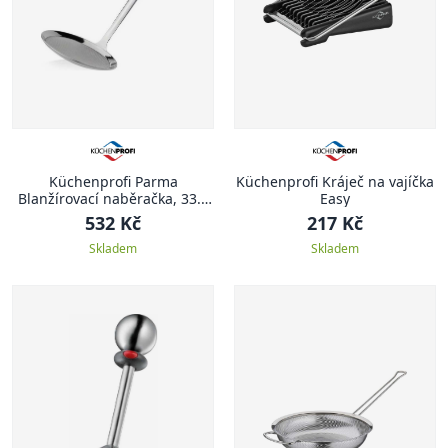
Küchenprofi Parma
Küchenprofi Kráječ na vajíčka
Blanžírovací naběračka, 33.5
Easy
cm
532 Kč
217 Kč
Skladem
Skladem