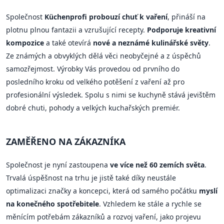
Společnost
Küchenprofi probouzí chuť k vaření
, přináší na
plotnu plnou fantazii a vzrušující recepty.
Podporuje kreativní
kompozice
a také otevírá
nové a neznámé kulinářské světy
.
Ze známých a obvyklých dělá věci neobyčejné a z úspěchů
samozřejmost. Výrobky Vás provedou od prvního do
posledního kroku od velkého potěšení z vaření až pro
profesionální výsledek. Spolu s nimi se kuchyně stává jevištěm
dobré chuti, pohody a velkých kuchařských premiér.
ZAMĚŘENO NA ZÁKAZNÍKA
Společnost je nyní zastoupena
ve více než 60 zemích světa
.
Trvalá úspěšnost na trhu je jistě také díky neustále
optimalizaci značky a koncepci, která od samého počátku
myslí
na konečného spotřebitele
. Vzhledem ke stále a rychle se
měnícím potřebám zákazníků a rozvoj vaření, jako projevu