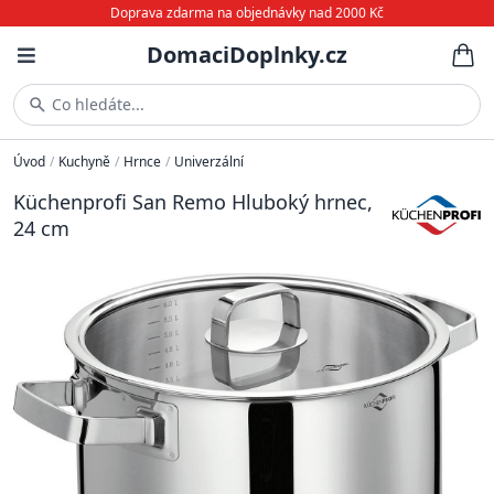
Doprava zdarma na objednávky nad 2000 Kč
DomaciDoplnky.cz
Co hledáte...
Úvod
/
Kuchyně
/
Hrnce
/
Univerzální
Küchenprofi San Remo Hluboký hrnec,
24 cm