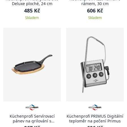
Deluxe ploché, 24 cm
rámem, 30 cm
485 Kč
606 Kč
Skladem
Skladem
Küchenprofi Servírovací
Küchenprofi PRIMUS Digitální
pánev na grilování s
teploměr na pečení Primus
prkénkem, oválná