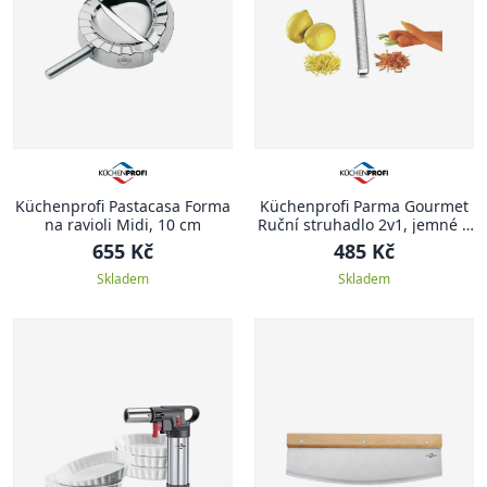
Küchenprofi Pastacasa Forma
Küchenprofi Parma Gourmet
na ravioli Midi, 10 cm
Ruční struhadlo 2v1, jemné a
hrubé
655 Kč
485 Kč
Skladem
Skladem