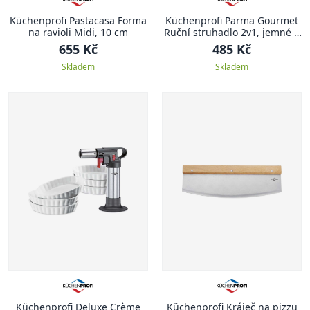
Küchenprofi Pastacasa Forma
Küchenprofi Parma Gourmet
na ravioli Midi, 10 cm
Ruční struhadlo 2v1, jemné a
hrubé
655 Kč
485 Kč
Skladem
Skladem
Küchenprofi Deluxe Crème
Küchenprofi Kráječ na pizzu