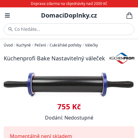
Doprava zdarma na objednávky nad 2000 Kč
DomaciDoplnky.cz
Co hledáte...
Úvod
/
Kuchyně
/
Pečení
/
Cukrářské potřeby
/
Válečky
Küchenprofi Bake Nastavitelný váleček
755 Kč
Dodání: Nedostupné
Momentálně není skladem