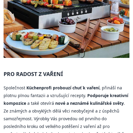
PRO RADOST Z VAŘENÍ
Společnost
Küchenprofi probouzí chuť k vaření
, přináší na
plotnu plnou fantazii a vzrušující recepty.
Podporuje kreativní
kompozice
a také otevírá
nové a neznámé kulinářské světy
.
Ze známých a obvyklých dělá věci neobyčejné a z úspěchů
samozřejmost. Výrobky Vás provedou od prvního do
posledního kroku od velkého potěšení z vaření až pro