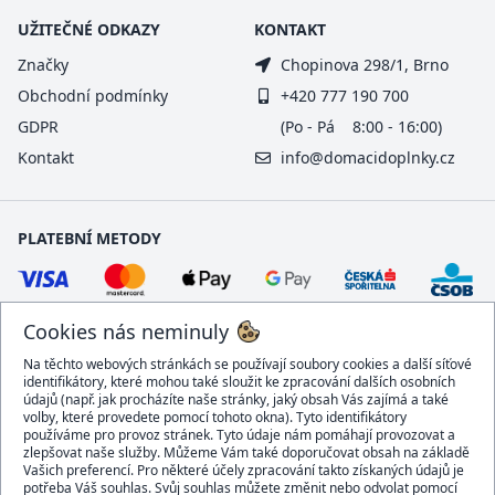
UŽITEČNÉ ODKAZY
KONTAKT
Značky
Chopinova 298/1, Brno
Obchodní podmínky
+420 777 190 700
GDPR
(Po - Pá 8:00 - 16:00)
Kontakt
info@domacidoplnky.cz
PLATEBNÍ METODY
Cookies nás neminuly
Na těchto webových stránkách se používají soubory cookies a další síťové
identifikátory, které mohou také sloužit ke zpracování dalších osobních
údajů (např. jak procházíte naše stránky, jaký obsah Vás zajímá a také
volby, které provedete pomocí tohoto okna). Tyto identifikátory
používáme pro provoz stránek. Tyto údaje nám pomáhají provozovat a
DOPRAVCI
zlepšovat naše služby. Můžeme Vám také doporučovat obsah na základě
Vašich preferencí. Pro některé účely zpracování takto získaných údajů je
potřeba Váš souhlas. Svůj souhlas můžete změnit nebo odvolat pomocí