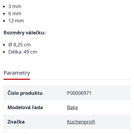
3 mm
6 mm
12 mm
Rozměry válečku:
Ø 8,25 cm
Délka: 49 cm
Parametry
Číslo produktu
P00006971
Modelová řada
Bake
Značka
Küchenprofi