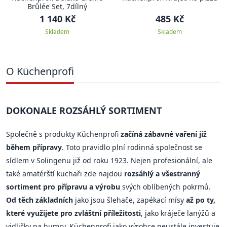
Brûlée Set, 7dílný
1 140 Kč
485 Kč
Skladem
Skladem
O Küchenprofi
DOKONALE ROZSÁHLÝ SORTIMENT
Společně s produkty Küchenprofi
začíná zábavné vaření již
během přípravy
. Toto pravidlo plní rodinná společnost se
sídlem v Solingenu již od roku 1923. Nejen profesionální, ale
také amatérští kuchaři zde najdou
rozsáhlý a všestranný
sortiment pro přípravu a výrobu
svých oblíbených pokrmů.
Od těch základních
jako jsou šlehače, zapékací mísy
až po ty,
které využijete pro zvláštní příležitosti
, jako kráječe lanýžů a
vidličky na humry. Küchenprofi jako výrobce neustále investuje