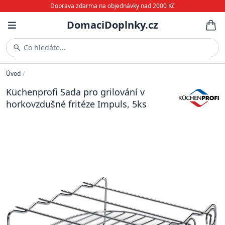
Doprava zdarma na objednávky nad 2000 Kč
DomaciDoplnky.cz
Co hledáte...
Úvod
/
Küchenprofi Sada pro grilování v
horkovzdušné fritéze Impuls, 5ks