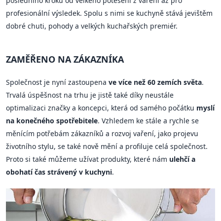
posledního kroku od velkého potěšení z vaření až pro
profesionální výsledek. Spolu s nimi se kuchyně stává jevištěm
dobré chuti, pohody a velkých kuchařských premiér.
ZAMĚŘENO NA ZÁKAZNÍKA
Společnost je nyní zastoupena
ve více než 60 zemích světa
.
Trvalá úspěšnost na trhu je jistě také díky neustále
optimalizaci značky a koncepci, která od samého počátku
myslí
na konečného spotřebitele
. Vzhledem ke stále a rychle se
měnícím potřebám zákazníků a rozvoj vaření, jako projevu
životního stylu, se také nově mění a profiluje celá společnost.
Proto si také můžeme užívat produkty, které nám
ulehčí a
obohatí čas strávený v kuchyni
.