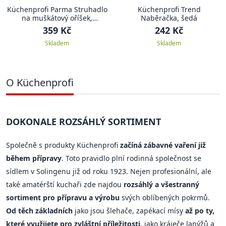
Küchenprofi Parma Struhadlo
Küchenprofi Trend
na muškátový oříšek,
Naběračka, šedá
nerezové
359 Kč
242 Kč
Skladem
Skladem
O Küchenprofi
DOKONALE ROZSÁHLÝ SORTIMENT
Společně s produkty Küchenprofi
začíná zábavné vaření již
během přípravy
. Toto pravidlo plní rodinná společnost se
sídlem v Solingenu již od roku 1923. Nejen profesionální, ale
také amatérští kuchaři zde najdou
rozsáhlý a všestranný
sortiment pro přípravu a výrobu
svých oblíbených pokrmů.
Od těch základních
jako jsou šlehače, zapékací mísy
až po ty,
které využijete pro zvláštní příležitosti
, jako kráječe lanýžů a