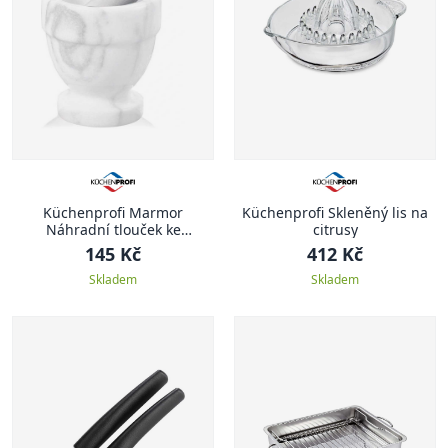
Küchenprofi Marmor
Küchenprofi Skleněný lis na
Náhradní tlouček ke
citrusy
hmoždíři, 12 cm
145 Kč
412 Kč
Skladem
Skladem