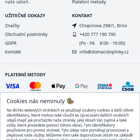
naše vášeň.
Platební metody
UŽITEČNÉ ODKAZY
KONTAKT
Značky
Chopinova 298/1, Brno
Obchodní podmínky
+420 777 190 700
GDPR
(Po - Pá 8:00 - 16:00)
Kontakt
info@domacidoplnky.cz
PLATEBNÍ METODY
Cookies nás neminuly
Na těchto webových stránkách se používají soubory cookies a další síťové
identifikátory, které mohou také sloužit ke zpracování dalších osobních
údajů (např. jak procházíte naše stránky, jaký obsah Vás zajímá a také
volby, které provedete pomocí tohoto okna). Tyto identifikátory
používáme pro provoz stránek. Tyto údaje nám pomáhají provozovat a
DOPRAVCI
zlepšovat naše služby. Můžeme Vám také doporučovat obsah na základě