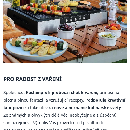
PRO RADOST Z VAŘENÍ
Společnost
Küchenprofi probouzí chuť k vaření
, přináší na
plotnu plnou fantazii a vzrušující recepty.
Podporuje kreativní
kompozice
a také otevírá
nové a neznámé kulinářské světy
.
Ze známých a obvyklých dělá věci neobyčejné a z úspěchů
samozřejmost. Výrobky Vás provedou od prvního do