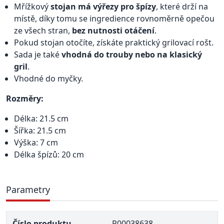
Mřížkový
stojan má výřezy pro špízy
, které drží na
místě, díky tomu se ingredience rovnoměrně opečou
ze všech stran,
bez nutnosti otáčení
.
Pokud stojan otočíte, získáte praktický grilovací rošt.
Sada je také
vhodná do trouby nebo na klasický
gril
.
Vhodné do myčky.
Rozměry:
Délka: 21.5 cm
Šířka: 21.5 cm
Výška: 7 cm
Délka špízů: 20 cm
Parametry
Číslo produktu
P00038638