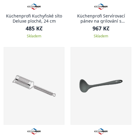
Küchenprofi Kuchyňské síto
Küchenprofi Servírovací
Deluxe ploché, 24 cm
pánev na grilování s
prkénkem, oválná
485 Kč
967 Kč
Skladem
Skladem