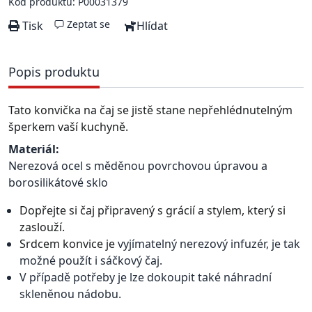
Kód produktu: P00031379
Zeptat se
Tisk
Hlídat
Popis produktu
Tato konvička na čaj se jistě stane nepřehlédnutelným
šperkem vaší kuchyně.
Materiál:
Nerezová ocel s měděnou povrchovou úpravou a
borosilikátové sklo
Dopřejte si čaj připravený s grácií a stylem, který si
zaslouží.
Srdcem konvice je
vyjímatelný nerezový infuzér, je tak
možné použít i sáčkový čaj.
V případě potřeby je lze dokoupit také náhradní
skleněnou nádobu.