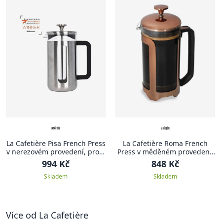
La Cafetière Pisa French Press
La Cafetière Roma French
v nerezovém provedení, pro 8
Press v měděném provedení,
šálků
pro 8 šálků
994 Kč
848 Kč
Skladem
Skladem
Více od La Cafetière