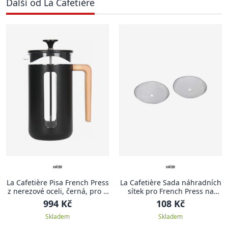
Další od La Cafetière
La Cafetière Pisa French Press
La Cafetière Sada náhradních
z nerezové oceli, černá, pro 8
sítek pro French Press na
šálků
čtyři, šest a osm šálků
994 Kč
108 Kč
Skladem
Skladem