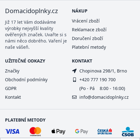
Domacidoplnky.cz
NÁKUP
Vrácení zboží
Již 17 let Vám dodáváme
výrobky nejvyšší kvality
Reklamace zboží
ověřených značek. Uvařte si s
Doručení zboží
námi něco dobrého. Vaření je
naše vášeň.
Platební metody
UŽITEČNÉ ODKAZY
KONTAKT
Značky
Chopinova 298/1, Brno
Obchodní podmínky
+420 777 190 700
GDPR
(Po - Pá 8:00 - 16:00)
Kontakt
info@domacidoplnky.cz
PLATEBNÍ METODY