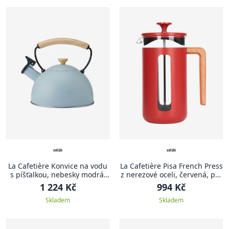
La Cafetière Konvice na vodu
La Cafetière Pisa French Press
s píšťalkou, nebesky modrá,
z nerezové oceli, červená, pro
1.6 l
8 šálků
1 224 Kč
994 Kč
Skladem
Skladem