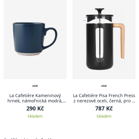
La Cafetière Kameninový
La Cafetière Pisa French Press
hrnek, námořnická modrá,
z nerezové oceli, černá, pro 3
350 ml
šálky
290 Kč
787 Kč
Skladem
Skladem