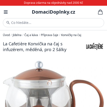
Doprava zdarma na objednávky nad 2000 Kč
DomaciDoplnky.cz
Co hledáte...
Úvod
/
Jídelna
/
Čaj a káva
/
Příprava čaje
/
Konvičky na čaj
La Cafetière Konvička na čaj s
infuzérem, měděná, pro 2 šálky