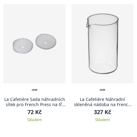
La Cafetière Sada náhradních
La Cafetière Náhradní
sítek pro French Press na tři
skleněná nádoba na French
šálky
Press, pro osm šálků
72 Kč
327 Kč
Skladem
Skladem