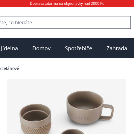
Doprava zdarma na objednávky nad 2000 Kč
Jídelna
Domov
Spotřebiče
Zahrada
rcelánové