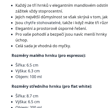
Každý ze tří hrnků v elegantním mandlovém odstínu
zážitek vždy stoprocentní.
Jejich největší důmyslnost se však skrývá v tom, j
Jsou
chytře stohovatelné
, takže i když máte tři rů
Elegantní a prostorově úsporné řešení.
Pro vaše pohodlí a bezpečí jsou navíc menší hrnk
úchop.
Celá sada je vhodná do myčky.
Rozměry malého hrnku (pro espresso):
Šířka: 6.5 cm
Výška: 6.3 cm
Objem: 100 ml
Rozměry středního hrnku (pro flat white):
Šířka: 8.7 cm
Výška: 6.5 cm
Objem: 200 ml