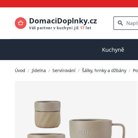
DomaciDoplnky.cz
Váš partner v kuchyni již
17
let
Kuchyně
Úvod
/
Jídelna
/
Servírování
/
Šálky, hrnky a džbány
/
Po