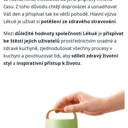
času. Z toho důvodu chtějí doprovázet a usnadňovat
Váš den a přispívat tak ke větší pohodě. Hlavní výzva
Lékué je užívat si
potěšení ze zdravého stravování
.
Mezi
důležité hodnoty společnosti Lékué
je
přispívat
ke štěstí jejich uživatelů
prostřednictvím snadné a
zdravé kuchyně, zjednodušovat všechny procesy v
kuchyni a povzbuzovat lidi, aby
sdíleli zdravý životní
styl
a
inspirativní přístup k životu
.