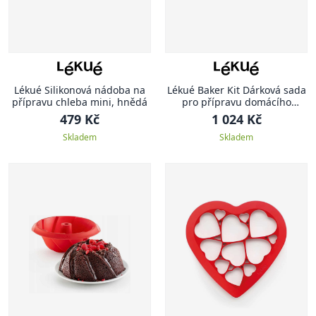
Lékué Silikonová nádoba na
Lékué Baker Kit Dárková sada
přípravu chleba mini, hnědá
pro přípravu domácího
chleba
479 Kč
1 024 Kč
Skladem
Skladem