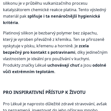
silikonu je v průběhu vulkanizačního procesu
katalyzátorem chemické reakce platina. Tento výsledný
materiál pak
splňuje i ta nenáročnější hygienická
kritéria
.
Platinový silikon je bezbarvý polymer bez zápachu,
který je vyroben převážně z křemíku. Ten se přirozeně
vyskytuje v písku, křemenu a hornině. Je
zcela
bezpečný pro kontakt s potravinami
, díky jedinečným
vlastnostem je ideální pro používání v kuchyni.
Produkty značky Lékué
uchovávají chuť
a jsou
odolné
vůči extrémním teplotám
.
PRO INSPIRATIVNÍ PŘÍSTUP K ŽIVOTU
Pro Lékué je naprosto důležité zdravé stravování, avšak
to neznamená, investovat do jeho přípravy mnoho