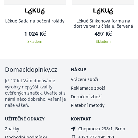
Lékué Sada na pečení rolády
Lékué Silikonová forma na
dort ve tvaru čísla 8, červená
1 024 Kč
497 Kč
Skladem
Skladem
Domacidoplnky.cz
NÁKUP
Vrácení zboží
Již 17 let Vám dodáváme
výrobky nejvyšší kvality
Reklamace zboží
ověřených značek. Uvařte si s
Doručení zboží
námi něco dobrého. Vaření je
naše vášeň.
Platební metody
UŽITEČNÉ ODKAZY
KONTAKT
Značky
Chopinova 298/1, Brno
Obchodní podmínky
+420 777 190 700