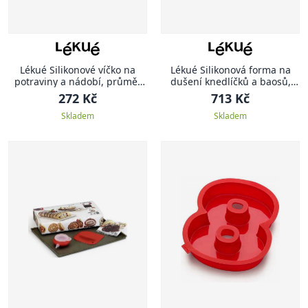
Lékué Silikonové víčko na
Lékué Silikonová forma na
potraviny a nádobí, průměr
dušení knedlíčků a baosů,
20 cm, průhledná
hnědá
272 Kč
713 Kč
Skladem
Skladem