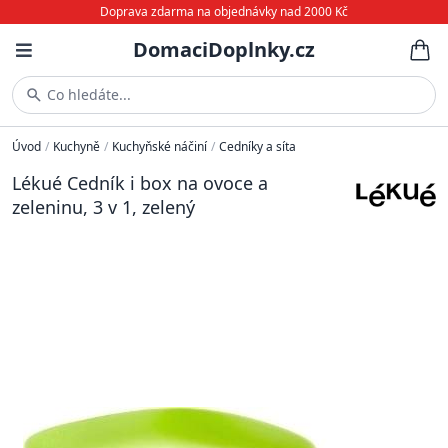
Doprava zdarma na objednávky nad 2000 Kč
DomaciDoplnky.cz
Co hledáte...
Úvod
/
Kuchyně
/
Kuchyňské náčiní
/
Cedníky a síta
Lékué Cedník i box na ovoce a
zeleninu, 3 v 1, zelený