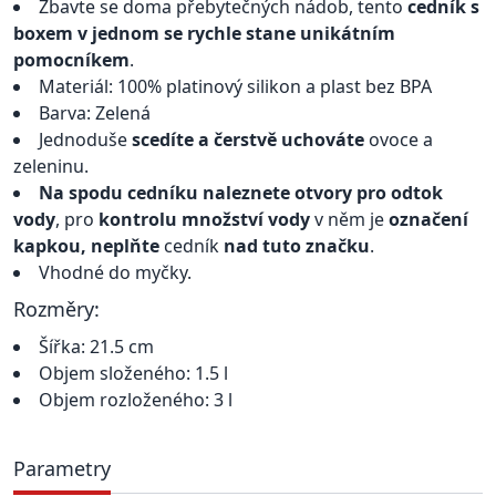
Zbavte se doma přebytečných nádob, tento
cedník s
boxem v jednom se rychle stane unikátním
pomocníkem
.
Materiál: 100% platinový silikon a plast bez BPA
Barva: Zelená
Jednoduše
scedíte a čerstvě uchováte
ovoce a
zeleninu.
Na spodu cedníku naleznete otvory pro odtok
vody
, pro
kontrolu množství vody
v něm je
označení
kapkou, neplňte
cedník
nad tuto značku
.
Vhodné do myčky.
Rozměry:
Šířka: 21.5 cm
Objem složeného: 1.5 l
Objem rozloženého: 3 l
Parametry