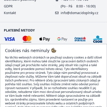
GDPR
(Po - Pá 8:00 - 16:00)
Kontakt
info@domacidoplnky.cz
PLATEBNÍ METODY
Cookies nás neminuly
Na těchto webových stránkách se používají soubory cookies a další síťové
identifikátory, které mohou také sloužit ke zpracování dalších osobních
údajů (např. jak procházíte naše stránky, jaký obsah Vás zajímá a také
volby, které provedete pomocí tohoto okna). Tyto identifikátory
používáme pro provoz stránek. Tyto údaje nám pomáhají provozovat a
DOPRAVCI
zlepšovat naše služby. Můžeme Vám také doporučovat obsah na základě
Vašich preferencí. Pro některé účely zpracování takto získaných údajů je
potřeba Váš souhlas. Svůj souhlas můžete změnit nebo odvolat pomocí
Upravit nastavení. V případě, že se rozhodnete souhlas neudělit či jej
odvoláte, nebudeme Vám moci doručovat personalizovaný obsah a/nebo
se Vám bude méně relevantní. Některé údaje zpracováváme na základě
BEZPEČNÝ OBCHOD
tzv. oprávněného zájmu. Vámi provedené nastavení se použije pro
webové stránky provozovatele tohoto webu a ostatních podpůrných