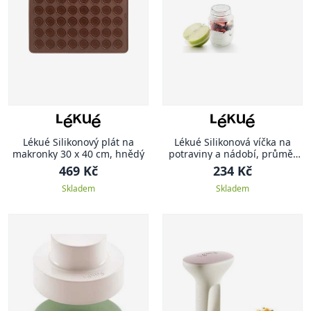
Lékué Silikonový plát na
Lékué Silikonová víčka na
makronky 30 x 40 cm, hnědý
potraviny a nádobí, průměr
8,5 cm, 2 ks, průhledná
469 Kč
234 Kč
Skladem
Skladem