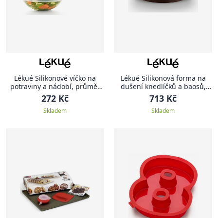
Lékué Silikonové víčko na
Lékué Silikonová forma na
potraviny a nádobí, průměr
dušení knedlíčků a baosů,
20 cm, průhledná
hnědá
272 Kč
713 Kč
Skladem
Skladem