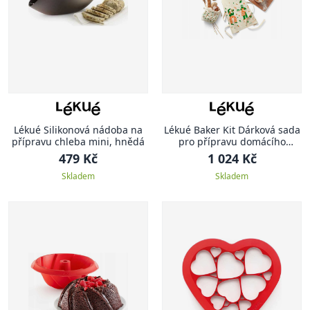
Lékué Silikonová nádoba na
Lékué Baker Kit Dárková sada
přípravu chleba mini, hnědá
pro přípravu domácího
chleba
479 Kč
1 024 Kč
Skladem
Skladem