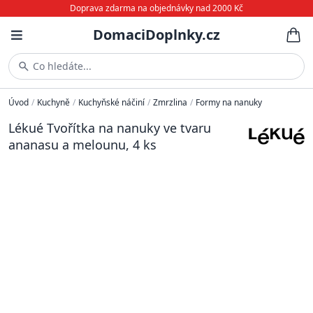
Doprava zdarma na objednávky nad 2000 Kč
DomaciDoplnky.cz
Co hledáte...
Úvod
/
Kuchyně
/
Kuchyňské náčiní
/
Zmrzlina
/
Formy na nanuky
Lékué Tvořítka na nanuky ve tvaru
ananasu a melounu, 4 ks