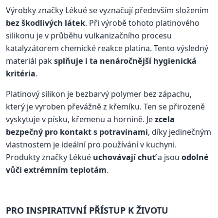
Výrobky značky Lékué se vyznačují především složením
bez škodlivých látek
. Při výrobě tohoto platinového
silikonu je v průběhu vulkanizačního procesu
katalyzátorem chemické reakce platina. Tento výsledný
materiál pak
splňuje i ta nenáročnější hygienická
kritéria
.
Platinový silikon je bezbarvý polymer bez zápachu,
který je vyroben převážně z křemíku. Ten se přirozeně
vyskytuje v písku, křemenu a hornině. Je
zcela
bezpečný pro kontakt s potravinami
, díky jedinečným
vlastnostem je ideální pro používání v kuchyni.
Produkty značky Lékué
uchovávají chuť
a jsou
odolné
vůči extrémním teplotám
.
PRO INSPIRATIVNÍ PŘÍSTUP K ŽIVOTU