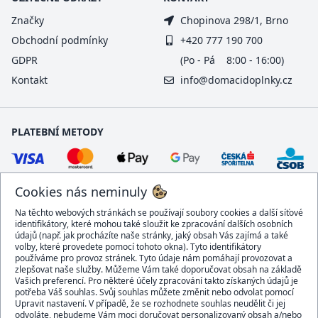
Značky
Chopinova 298/1, Brno
Obchodní podmínky
+420 777 190 700
GDPR
(Po - Pá 8:00 - 16:00)
Kontakt
info@domacidoplnky.cz
PLATEBNÍ METODY
Cookies nás neminuly
Na těchto webových stránkách se používají soubory cookies a další síťové
identifikátory, které mohou také sloužit ke zpracování dalších osobních
údajů (např. jak procházíte naše stránky, jaký obsah Vás zajímá a také
volby, které provedete pomocí tohoto okna). Tyto identifikátory
používáme pro provoz stránek. Tyto údaje nám pomáhají provozovat a
DOPRAVCI
zlepšovat naše služby. Můžeme Vám také doporučovat obsah na základě
Vašich preferencí. Pro některé účely zpracování takto získaných údajů je
potřeba Váš souhlas. Svůj souhlas můžete změnit nebo odvolat pomocí
Upravit nastavení. V případě, že se rozhodnete souhlas neudělit či jej
odvoláte, nebudeme Vám moci doručovat personalizovaný obsah a/nebo