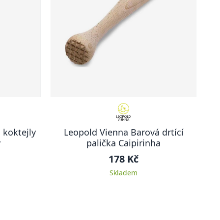
 koktejly
Leopold Vienna Barová drtící
ý
palička Caipirinha
178 Kč
Skladem