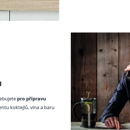
Ů
řebujete
pro přípravu
entu koktejlů, vína a baru