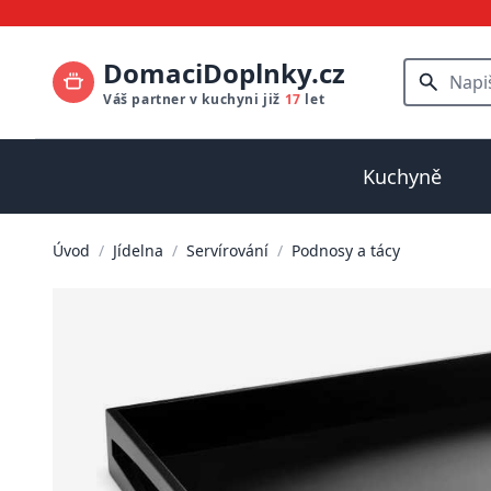
DomaciDoplnky.cz
Váš partner v kuchyni již
17
let
Kuchyně
Úvod
/
Jídelna
/
Servírování
/
Podnosy a tácy