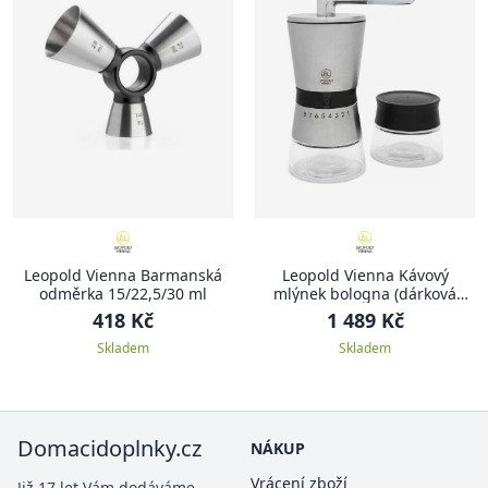
Leopold Vienna Barmanská
Leopold Vienna Kávový
odměrka 15/22,5/30 ml
mlýnek bologna (dárková
sada)
418 Kč
1 489 Kč
Skladem
Skladem
Domacidoplnky.cz
NÁKUP
Vrácení zboží
Již 17 let Vám dodáváme