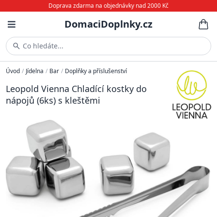
Doprava zdarma na objednávky nad 2000 Kč
DomaciDoplnky.cz
Co hledáte...
Úvod
/
Jídelna
/
Bar
/
Doplňky a příslušenství
Leopold Vienna Chladící kostky do
nápojů (6ks) s kleštěmi