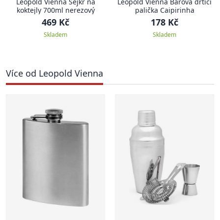
Leopold Vienna Šejkr na
Leopold Vienna Barová drtící
koktejly 700ml nerezový
palička Caipirinha
469 Kč
178 Kč
Skladem
Skladem
Více od Leopold Vienna