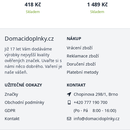
sada)
418 Kč
1 489 Kč
Skladem
Skladem
Domacidoplnky.cz
NÁKUP
Vrácení zboží
Již 17 let Vám dodáváme
výrobky nejvyšší kvality
Reklamace zboží
ověřených značek. Uvařte si s
Doručení zboží
námi něco dobrého. Vaření je
naše vášeň.
Platební metody
UŽITEČNÉ ODKAZY
KONTAKT
Značky
Chopinova 298/1, Brno
Obchodní podmínky
+420 777 190 700
GDPR
(Po - Pá 8:00 - 16:00)
Kontakt
info@domacidoplnky.cz