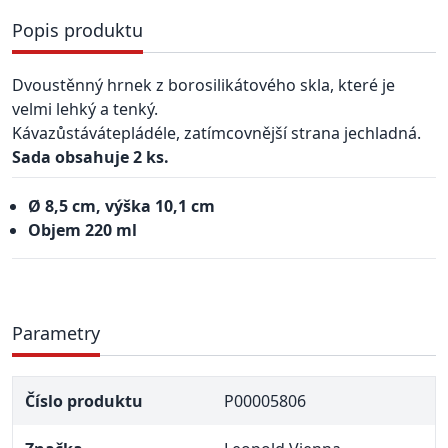
Popis produktu
Dvoustěnný hrnek z borosilikátového skla, které je
velmi lehký a tenký.
Káva
zůstává
teplá
déle
,
zatímco
vnější
strana je
chladná.
Sada obsahuje 2 ks.
Ø 8,5
cm, výška 10,1 cm
Objem 220 ml
Parametry
Číslo produktu
P00005806