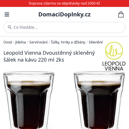
Doprava zdarma na objednávky nad 2000 Kč
DomaciDoplnky.cz
Co hledáte...
Úvod
/
Jídelna
/
Servírování
/
Šálky, hrnky a džbány
/
Skleněné
Leopold Vienna Dvoustěnný skleněný
šálek na kávu 220 ml 2ks