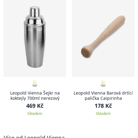
Leopold Vienna Šejkr na
Leopold Vienna Barová drtící
koktejly 700ml nerezový
palička Caipirinha
469 Kč
178 Kč
Skladem
Skladem
Více od Leopold Vienna