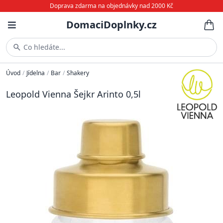
Doprava zdarma na objednávky nad 2000 Kč
DomaciDoplnky.cz
Co hledáte...
Úvod
/
Jídelna
/
Bar
/
Shakery
Leopold Vienna Šejkr Arinto 0,5l