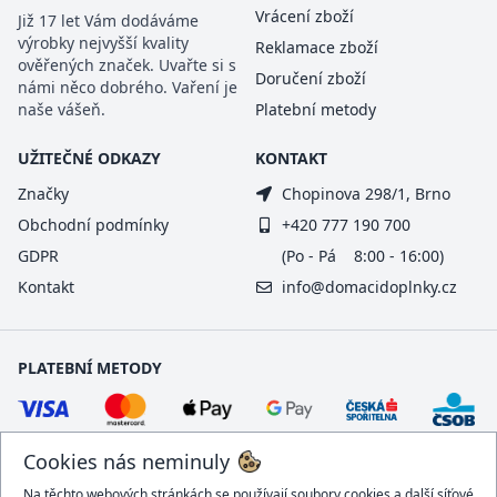
Vrácení zboží
Již 17 let Vám dodáváme
výrobky nejvyšší kvality
Reklamace zboží
ověřených značek. Uvařte si s
Doručení zboží
námi něco dobrého. Vaření je
naše vášeň.
Platební metody
UŽITEČNÉ ODKAZY
KONTAKT
Značky
Chopinova 298/1, Brno
Obchodní podmínky
+420 777 190 700
GDPR
(Po - Pá 8:00 - 16:00)
Kontakt
info@domacidoplnky.cz
PLATEBNÍ METODY
Cookies nás neminuly
Na těchto webových stránkách se používají soubory cookies a další síťové