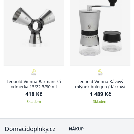
Leopold Vienna Barmanská
Leopold Vienna Kávový
odměrka 15/22,5/30 ml
mlýnek bologna (dárková
sada)
418 Kč
1 489 Kč
Skladem
Skladem
Domacidoplnky.cz
NÁKUP