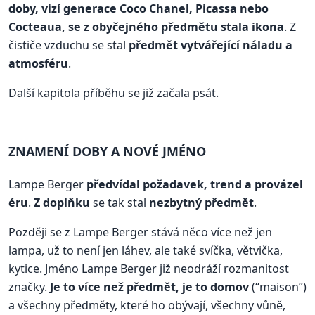
doby, vizí generace Coco Chanel, Picassa nebo
Cocteaua, se z obyčejného předmětu stala ikona
. Z
čističe vzduchu se stal
předmět vytvářející náladu a
atmosféru
.
Další kapitola příběhu se již začala psát.
ZNAMENÍ DOBY A NOVÉ JMÉNO
Lampe Berger
předvídal požadavek, trend a provázel
éru
.
Z doplňku
se tak stal
nezbytný předmět
.
Později se z Lampe Berger stává něco více než jen
lampa, už to není jen láhev, ale také svíčka, větvička,
kytice. Jméno Lampe Berger již neodráží rozmanitost
značky.
Je to více než předmět, je to domov
(“maison”)
a všechny předměty, které ho obývají, všechny vůně,