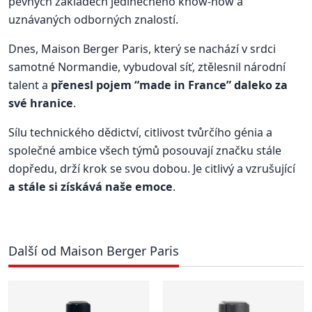
pevných základech jedinečného know-how a
uznávaných odborných znalostí.
Dnes, Maison Berger Paris, který se nachází v srdci
samotné Normandie, vybudoval síť, ztělesnil národní
talent a
přenesl pojem “made in France” daleko za
své hranice
.
Sílu technického dědictví, citlivost tvůrčího génia a
společné ambice všech týmů posouvají značku stále
dopředu, drží krok se svou dobou. Je citlivý a vzrušující
a stále si získává naše emoce
.
Další od Maison Berger Paris