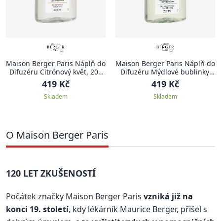
Maison Berger Paris Náplň do
Maison Berger Paris Náplň do
Difuzéru Citrónový květ, 200
Difuzéru Mýdlové bublinky,
ml
200 ml
419 Kč
419 Kč
Skladem
Skladem
O Maison Berger Paris
120 LET ZKUŠENOSTÍ
Počátek značky Maison Berger Paris
vzniká již na
konci 19. století
, kdy lékárník Maurice Berger, přišel s