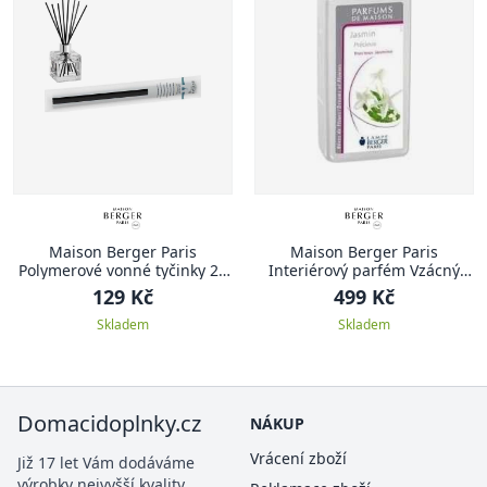
Maison Berger Paris
Maison Berger Paris
Polymerové vonné tyčinky 24
Interiérový parfém Vzácný
cm, 8 ks
jasmín
129 Kč
499 Kč
Skladem
Skladem
Domacidoplnky.cz
NÁKUP
Vrácení zboží
Již 17 let Vám dodáváme
výrobky nejvyšší kvality