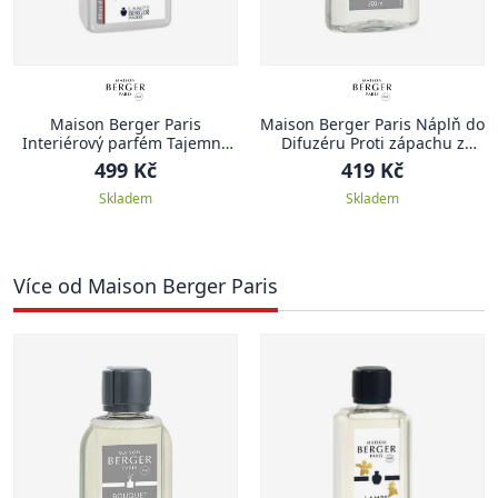
Maison Berger Paris
Maison Berger Paris Náplň do
Interiérový parfém Tajemné
Difuzéru Proti zápachu z
pačuli
kuchyně – Svěží květinová
499 Kč
419 Kč
vůně, 200 ml
Skladem
Skladem
Více od Maison Berger Paris