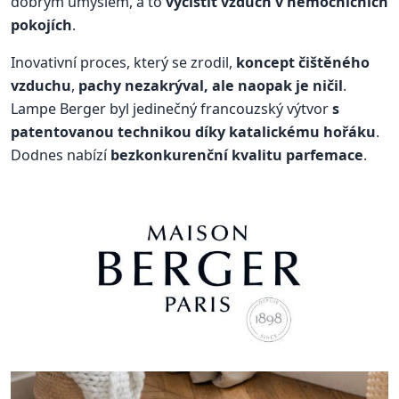
dobrým úmyslem, a to
vyčistit vzduch v nemocničních
pokojích
.
Inovativní proces, který se zrodil,
koncept čištěného
vzduchu
,
pachy nezakrýval, ale naopak je ničil
.
Lampe Berger byl jedinečný francouzský výtvor
s
patentovanou technikou díky katalickému hořáku
.
Dodnes nabízí
bezkonkurenční kvalitu parfemace
.