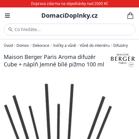
Doprava zdarma na objednávky nad 2000 Kč
DomaciDoplnky.cz
Co hledáte...
Úvod
/
Domov
/
Dekorace
/
Svíčky a vůně
/
Vůně do interiéru
/
Difuzéry
Maison Berger Paris Aroma difuzér
Cube + náplň Jemné bílé pižmo 100 ml