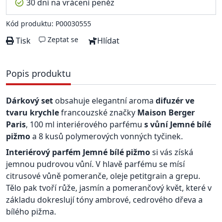
30 dní na vrácení peněz
Kód produktu: P00030555
Zeptat se
Tisk
Hlídat
Popis produktu
Dárkový set
obsahuje elegantní aroma
difuzér ve
tvaru krychle
francouzské značky
Maison Berger
Paris
, 100 ml interiérového parfému
s vůní Jemné bílé
pižmo
a 8 kusů polymerových vonných tyčinek.
Interiérový parfém Jemné bílé pižmo
si vás získá
jemnou pudrovou vůní. V hlavě parfému se mísí
citrusové vůně pomeranče, oleje petitgrain a grepu.
Tělo pak tvoří růže, jasmín a pomerančový květ, které v
základu dokreslují tóny ambrové, cedrového dřeva a
bílého pižma.