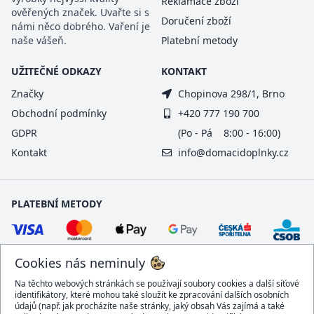
Reklamace zboží
ověřených značek. Uvařte si s
Doručení zboží
námi něco dobrého. Vaření je
naše vášeň.
Platební metody
UŽITEČNÉ ODKAZY
KONTAKT
Značky
Chopinova 298/1, Brno
Obchodní podmínky
+420 777 190 700
GDPR
(Po - Pá 8:00 - 16:00)
Kontakt
info@domacidoplnky.cz
PLATEBNÍ METODY
Cookies nás neminuly
Na těchto webových stránkách se používají soubory cookies a další síťové
identifikátory, které mohou také sloužit ke zpracování dalších osobních
údajů (např. jak procházíte naše stránky, jaký obsah Vás zajímá a také