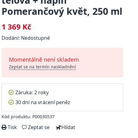
tělová + náplň
Pomerančový květ, 250 ml
1 369 Kč
Dodání: Nedostupné
Momentálně není skladem
Zeptat se na termín naskladnění
Záruka: 2 roky
30 dní na vrácení peněz
Kód produktu: P00030537
Tisk
Zeptat se
Hlídat