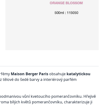
arfémy
Maison Berger Paris
obsahuje
katalytickou
 tělové do šedé barvy a interiérový parfém
 podmanivou vůní kvetoucího pomerančovníku. Hřejivě
aroma bílých květů pomerančovníku, charakterizuje ji