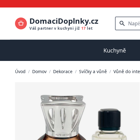
DomaciDoplnky.cz
Váš partner v kuchyni již
17
let
Kuchyně
Úvod
/
Domov
/
Dekorace
/
Svíčky a vůně
/
Vůně do inte