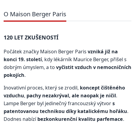
O Maison Berger Paris
120 LET ZKUŠENOSTÍ
Počátek značky Maison Berger Paris
vzniká již na
konci 19. století
, kdy lékárník Maurice Berger, přišel s
dobrým úmyslem, a to
vyčistit vzduch v nemocničních
pokojích
.
Inovativní proces, který se zrodil,
koncept čištěného
vzduchu
,
pachy nezakrýval, ale naopak je ničil
.
Lampe Berger byl jedinečný francouzský výtvor
s
patentovanou technikou díky katalickému hořáku
.
Dodnes nabízí
bezkonkurenční kvalitu parfemace
.