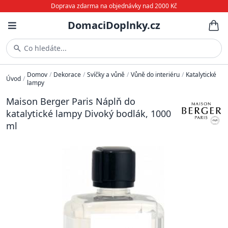
Doprava zdarma na objednávky nad 2000 Kč
DomaciDoplnky.cz
Co hledáte...
Domov
/
Dekorace
/
Svíčky a vůně
/
Vůně do interiéru
/
Katalytické
Úvod
/
lampy
Maison Berger Paris Náplň do
katalytické lampy Divoký bodlák, 1000
ml