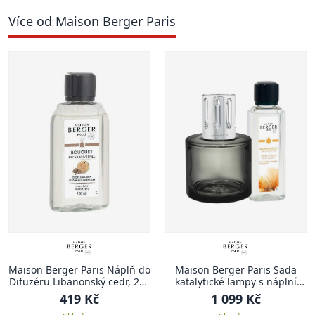
Více od Maison Berger Paris
Maison Berger Paris Náplň do
Maison Berger Paris Sada
Difuzéru Libanonský cedr, 200
katalytické lampy s náplní
ml
Sparkling zest 250 ml, šedá
419 Kč
1 099 Kč