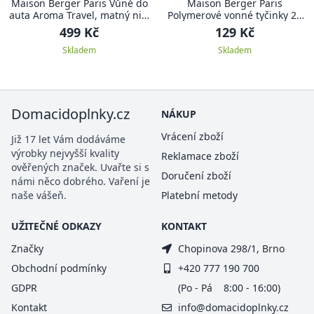
Maison Berger Paris Vůně do
Maison Berger Paris
auta Aroma Travel, matný nikl
Polymerové vonné tyčinky 24
– Aromatická zahrada
cm, 8 ks
499 Kč
129 Kč
Skladem
Skladem
Domacidoplnky.cz
NÁKUP
Vrácení zboží
Již 17 let Vám dodáváme
výrobky nejvyšší kvality
Reklamace zboží
ověřených značek. Uvařte si s
Doručení zboží
námi něco dobrého. Vaření je
naše vášeň.
Platební metody
UŽITEČNÉ ODKAZY
KONTAKT
Značky
Chopinova 298/1, Brno
Obchodní podmínky
+420 777 190 700
GDPR
(Po - Pá 8:00 - 16:00)
Kontakt
info@domacidoplnky.cz