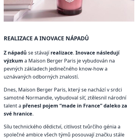
REALIZACE A INOVACE NÁPADŮ
Z nápadů
se stávají
realizace
.
Inovace následují
výzkum
a Maison Berger Paris je vybudován na
pevných základech jedinečného know-how a
uznávaných odborných znalostí.
Dnes, Maison Berger Paris, který se nachází v srdci
samotné Normandie, vybudoval síť, ztělesnil národní
talent a
přenesl pojem “made in France” daleko za
své hranice
.
Sílu technického dědictví, citlivost tvůrčího génia a
společné ambice všech týmů posouvají značku stále