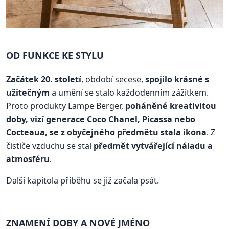
OD FUNKCE KE STYLU
Začátek 20. století
, období secese,
spojilo krásné s
užitečným
a umění se stalo každodenním zážitkem.
Proto produkty Lampe Berger,
poháněné kreativitou
doby, vizí generace Coco Chanel, Picassa nebo
Cocteaua, se z obyčejného předmětu stala ikona
. Z
čističe vzduchu se stal
předmět vytvářející náladu a
atmosféru
.
Další kapitola příběhu se již začala psát.
ZNAMENÍ DOBY A NOVÉ JMÉNO