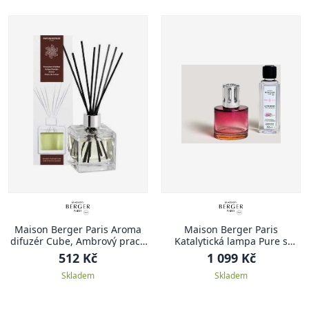
Maison Berger Paris Aroma
Maison Berger Paris
difuzér Cube, Ambrový prach
Katalytická lampa Pure s
125 ml
náplní Underneath the
512 Kč
1 099 Kč
Magnolias, 250 ml, růžová
Skladem
Skladem