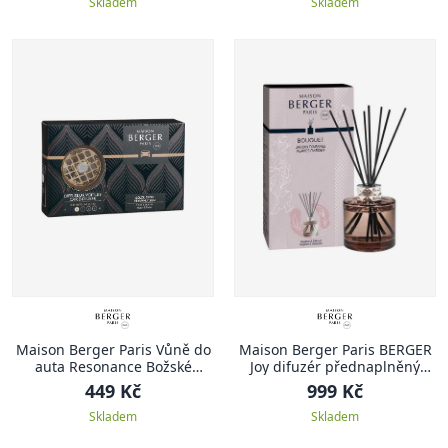
Skladem
Skladem
Maison Berger Paris Vůně do
Maison Berger Paris BERGER
auta Resonance Božské
Joy difuzér přednaplněný
slunce
0,18l náplň Garden of
449 Kč
999 Kč
Agaves/Zahrada agáve 0,2l
Skladem
Skladem
růžový