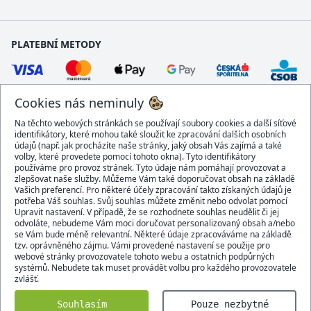
PLATEBNÍ METODY
Cookies nás neminuly
Na těchto webových stránkách se používají soubory cookies a další síťové
identifikátory, které mohou také sloužit ke zpracování dalších osobních
údajů (např. jak procházíte naše stránky, jaký obsah Vás zajímá a také
volby, které provedete pomocí tohoto okna). Tyto identifikátory
používáme pro provoz stránek. Tyto údaje nám pomáhají provozovat a
DOPRAVCI
zlepšovat naše služby. Můžeme Vám také doporučovat obsah na základě
Vašich preferencí. Pro některé účely zpracování takto získaných údajů je
potřeba Váš souhlas. Svůj souhlas můžete změnit nebo odvolat pomocí
Upravit nastavení. V případě, že se rozhodnete souhlas neudělit či jej
odvoláte, nebudeme Vám moci doručovat personalizovaný obsah a/nebo
se Vám bude méně relevantní. Některé údaje zpracováváme na základě
BEZPEČNÝ OBCHOD
tzv. oprávněného zájmu. Vámi provedené nastavení se použije pro
webové stránky provozovatele tohoto webu a ostatních podpůrných
systémů. Nebudete tak muset provádět volbu pro každého provozovatele
zvlášť.
Domacidoplnky.cz © 2007 - 2026
Souhlasím
Pouze nezbytné
Všechna práva vyhrazena.