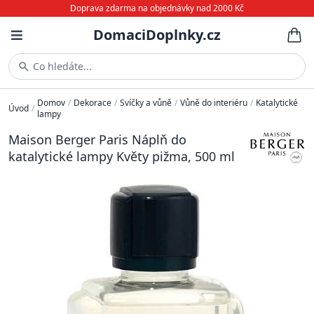
Doprava zdarma na objednávky nad 2000 Kč
DomaciDoplnky.cz
Co hledáte...
Domov
/
Dekorace
/
Svíčky a vůně
/
Vůně do interiéru
/
Katalytické
Úvod
/
lampy
Maison Berger Paris Náplň do
katalytické lampy Květy pižma, 500 ml