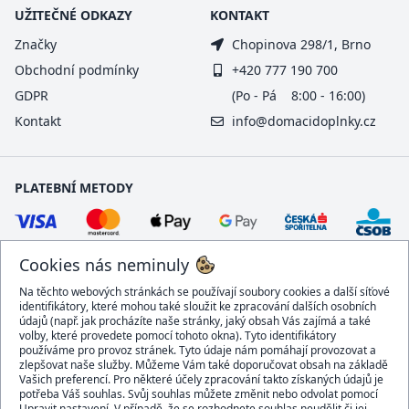
UŽITEČNÉ ODKAZY
KONTAKT
Značky
Chopinova 298/1, Brno
Obchodní podmínky
+420 777 190 700
GDPR
(Po - Pá 8:00 - 16:00)
Kontakt
info@domacidoplnky.cz
PLATEBNÍ METODY
Cookies nás neminuly
Na těchto webových stránkách se používají soubory cookies a další síťové
identifikátory, které mohou také sloužit ke zpracování dalších osobních
údajů (např. jak procházíte naše stránky, jaký obsah Vás zajímá a také
volby, které provedete pomocí tohoto okna). Tyto identifikátory
používáme pro provoz stránek. Tyto údaje nám pomáhají provozovat a
DOPRAVCI
zlepšovat naše služby. Můžeme Vám také doporučovat obsah na základě
Vašich preferencí. Pro některé účely zpracování takto získaných údajů je
potřeba Váš souhlas. Svůj souhlas můžete změnit nebo odvolat pomocí
Upravit nastavení. V případě, že se rozhodnete souhlas neudělit či jej