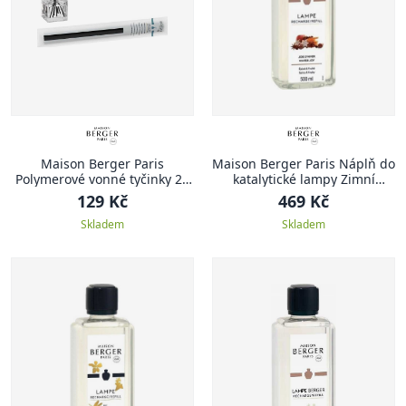
Maison Berger Paris
Maison Berger Paris Náplň do
Polymerové vonné tyčinky 24
katalytické lampy Zimní
cm, 8 ks
radovánky, 500 ml
129 Kč
469 Kč
Skladem
Skladem