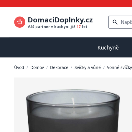
DomaciDoplnky.cz
Váš partner v kuchyni již
17
let
Kuchyně
Úvod
/
Domov
/
Dekorace
/
Svíčky a vůně
/
Vonné svíčky