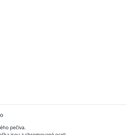
to
ého pečiva.
lečka jsou z chromované oceli