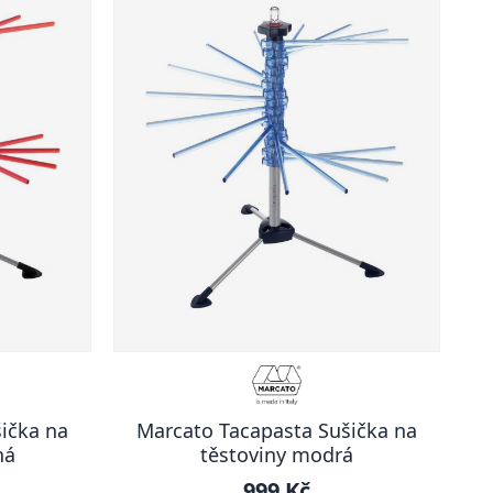
ička na
Marcato Tacapasta Sušička na
ná
těstoviny modrá
999 Kč