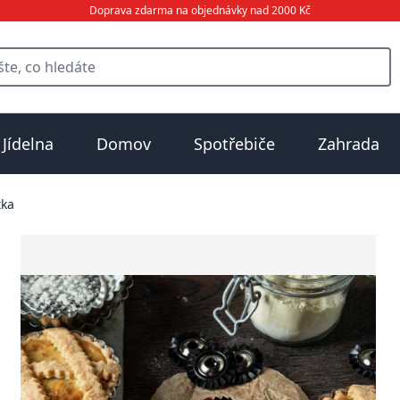
Doprava zdarma na objednávky nad 2000 Kč
Jídelna
Domov
Spotřebiče
Zahrada
tka