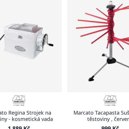
to Regina Strojek na
Marcato Tacapasta Suš
iny - kosmetická vada
těstoviny , červe
1 889 Kč
999 Kč