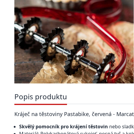
Popis produktu
Kráječ na těstoviny Pastabike, červená - Marca
Skvělý pomocník pro krájení těstovin
nebo sladk
Materiál: Polykarbonátová rukojeť, nosná tyč a ko