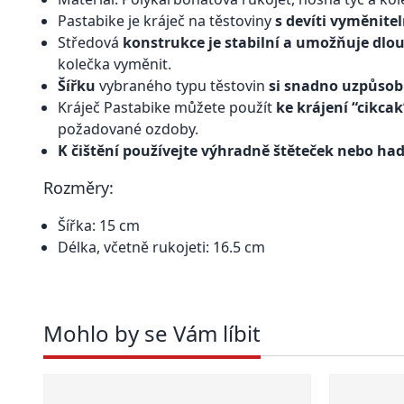
Pastabike je kráječ na těstoviny
s devíti vyměnite
Středová
konstrukce je stabilní a umožňuje dlo
kolečka vyměnit.
Šířku
vybraného typu těstovin
si snadno uzpůsob
Kráječ Pastabike můžete použít
ke krájení “cikca
požadované ozdoby.
K čištění používejte výhradně štěteček nebo had
Rozměry:
Šířka: 15 cm
Délka, včetně rukojeti: 16.5 cm
Mohlo by se Vám líbit