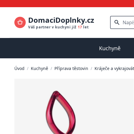
DomaciDoplnky.cz
Váš partner v kuchyni již
17
let
Kuchyně
Úvod
/
Kuchyně
/
Příprava těstovin
/
Kráječe a vykrajová