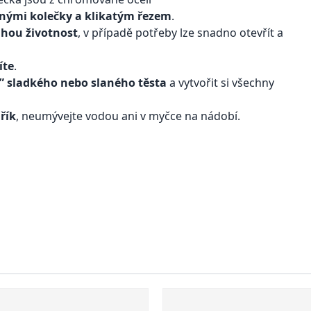
lnými kolečky a klikatým řezem
.
uhou životnost
, v případě potřeby lze snadno otevřít a
íte
.
k” sladkého nebo slaného těsta
a vytvořit si všechny
řík
, neumývejte vodou ani v myčce na nádobí.