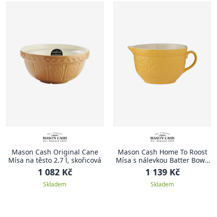
Mason Cash Original Cane
Mason Cash Home To Roost
Mísa na těsto 2.7 l, skořicová
Mísa s nálevkou Batter Bowl,
2.3 l, žlutá
1 082 Kč
1 139 Kč
Skladem
Skladem