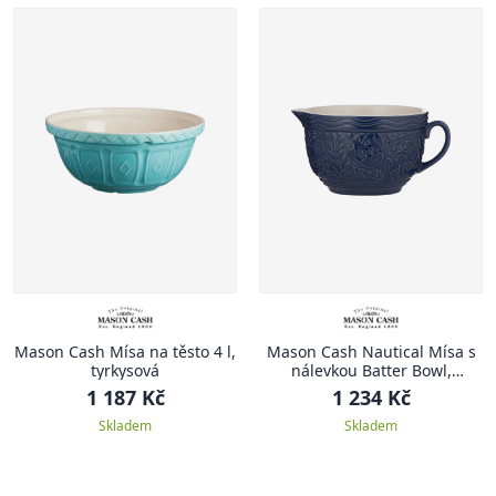
Mason Cash Mísa na těsto 4 l,
Mason Cash Nautical Mísa s
tyrkysová
nálevkou Batter Bowl,
Nautical, 1.9 l, námořnická
1 187 Kč
1 234 Kč
modrá
Skladem
Skladem