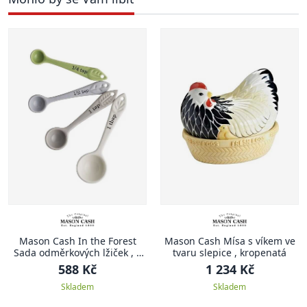
Mason Cash In the Forest
Mason Cash Mísa s víkem ve
Sada odměrkových lžiček , 4
tvaru slepice , kropenatá
ks, bílá
588 Kč
1 234 Kč
Skladem
Skladem