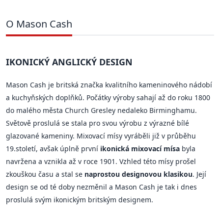
O Mason Cash
IKONICKÝ ANGLICKÝ DESIGN
Mason Cash je britská značka kvalitního kameninového nádobí
a kuchyňských doplňků. Počátky výroby sahají až do roku 1800
do malého města Church Gresley nedaleko Birminghamu.
Světově proslulá se stala pro svou výrobu z výrazné bílé
glazované kameniny. Mixovací mísy vyráběli již v průběhu
19.století, avšak úplně první
ikonická mixovací mísa
byla
navržena a vznikla až v roce 1901. Vzhled této mísy prošel
zkouškou času a stal se
naprostou designovou klasikou
. Její
design se od té doby nezměnil a Mason Cash je tak i dnes
proslulá svým ikonickým britským designem.