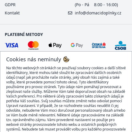
GDPR
(Po - Pá 8:00 - 16:00)
Kontakt
info@domacidoplnky.cz
PLATEBNÍ METODY
Cookies nás neminuly
Na těchto webových stránkách se používají soubory cookies a další síťové
identifikátory, které mohou také sloužit ke zpracování dalších osobních
údajů (např. jak procházíte naše stránky, jaký obsah Vás zajímá a také
volby, které provedete pomocí tohoto okna). Tyto identifikátory
používáme pro provoz stránek. Tyto údaje nám pomáhají provozovat a
DOPRAVCI
zlepšovat naše služby. Můžeme Vám také doporučovat obsah na základě
Vašich preferencí. Pro některé účely zpracování takto získaných údajů je
potřeba Váš souhlas. Svůj souhlas můžete změnit nebo odvolat pomocí
Upravit nastavení. V případě, že se rozhodnete souhlas neudělit či jej
odvoláte, nebudeme Vám moci doručovat personalizovaný obsah a/nebo
se Vám bude méně relevantní. Některé údaje zpracováváme na základě
BEZPEČNÝ OBCHOD
tzv. oprávněného zájmu. Vámi provedené nastavení se použije pro
webové stránky provozovatele tohoto webu a ostatních podpůrných
systémů. Nebudete tak muset provádět volbu pro každého provozovatele