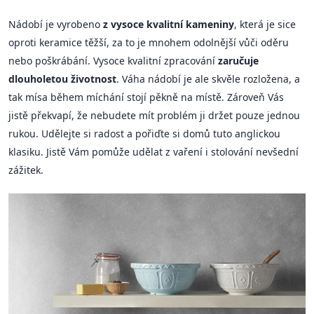
Nádobí je vyrobeno
z vysoce kvalitní kameniny
, která je sice
oproti keramice těžší, za to je mnohem odolnější vůči oděru
nebo poškrábání. Vysoce kvalitní zpracování
zaručuje
dlouholetou životnost
. Váha nádobí je ale skvěle rozložena, a
tak mísa během míchání stojí pěkně na místě. Zároveň Vás
jistě překvapí, že nebudete mít problém ji držet pouze jednou
rukou. Udělejte si radost a pořiďte si domů tuto anglickou
klasiku. Jistě Vám pomůže udělat z vaření i stolování nevšední
zážitek.