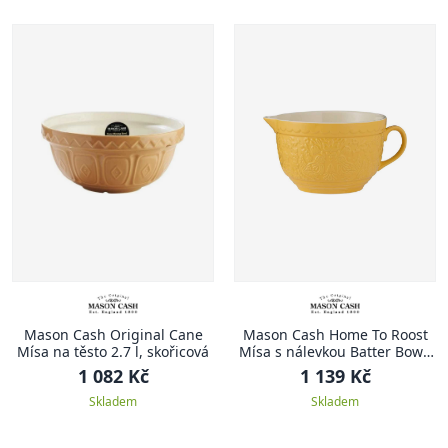
Mason Cash Original Cane
Mason Cash Home To Roost
Mísa na těsto 2.7 l, skořicová
Mísa s nálevkou Batter Bowl,
2.3 l, žlutá
1 082 Kč
1 139 Kč
Skladem
Skladem