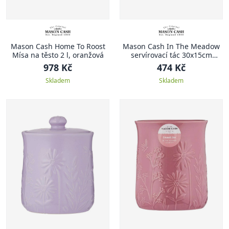
Mason Cash Home To Roost
Mason Cash In The Meadow
Mísa na těsto 2 l, oranžová
servírovací tác 30x15cm
růžový
978 Kč
474 Kč
Skladem
Skladem