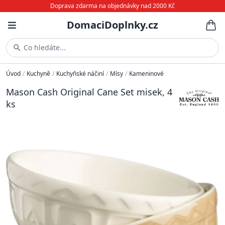
Doprava zdarma na objednávky nad 2000 Kč
DomaciDoplnky.cz
Co hledáte...
Úvod
/
Kuchyně
/
Kuchyňské náčiní
/
Mísy
/
Kameninové
Mason Cash Original Cane Set misek, 4
ks