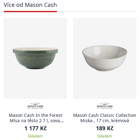
Více od Mason Cash
Mason Cash In the Forest
Mason Cash Classic Collection
Mísa na těsto 2.7 l, sova,
Miska , 17 cm, krémová
zelená
1 177 Kč
189 Kč
Skladem
Skladem