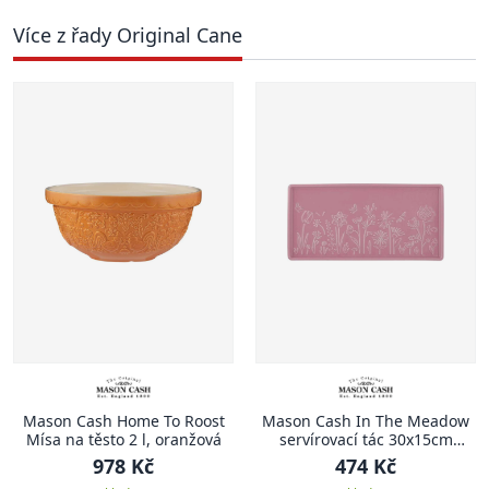
Více z řady Original Cane
Mason Cash Home To Roost
Mason Cash In The Meadow
Mísa na těsto 2 l, oranžová
servírovací tác 30x15cm
růžový
978 Kč
474 Kč