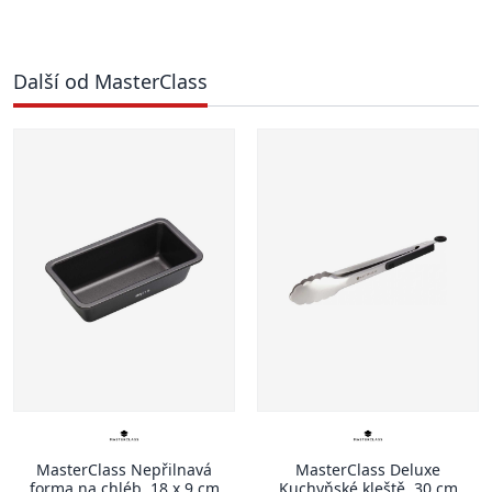
Další od MasterClass
MasterClass Nepřilnavá
MasterClass Deluxe
forma na chléb, 18 x 9 cm
Kuchyňské kleště, 30 cm