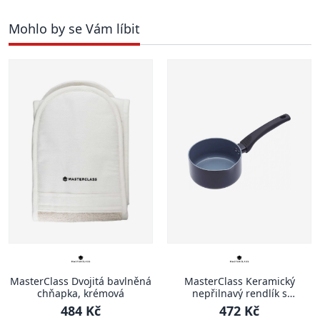
Mohlo by se Vám líbit
MasterClass Dvojitá bavlněná
MasterClass Keramický
chňapka, krémová
nepřilnavý rendlík s
hubičkou, 14 cm
484 Kč
472 Kč