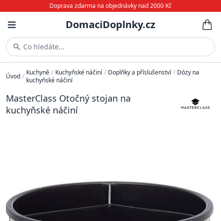
Doprava zdarma na objednávky nad 2000 Kč
DomaciDoplnky.cz
Co hledáte...
Kuchyně
/
Kuchyňské náčiní
/
Doplňky a příslušenství
/
Dózy na
Úvod
/
kuchyňské náčiní
MasterClass Otočný stojan na
kuchyňské náčiní