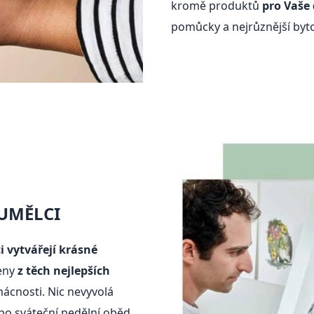
kromě produktů
pro Vaše
pomůcky a nejrůznější byt
UMĚLCI
 vytvářejí krásné
ženy
z těch nejlepších
cnosti. Nic nevyvolá
bo sváteční nedělní oběd.