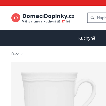
DomaciDoplnky.cz
Váš partner v kuchyni již
17
let
Kuchyně
Úvod
/