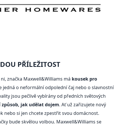
DOU PŘÍLEŽITOST
 ni, značka Maxwell&Williams má
kousek pro
 se jedná o neformální odpolední čaj nebo o slavnostní
kvality jsou pečlivě vybírány od předních světových
í způsob, jak udělat dojem
. Ať už zařizujete nový
k nebo si jen chcete zpestřit svou domácnost.
ačky bude skvělou volbou. Maxwell&Williams se