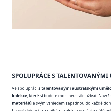
SPOLUPRÁCE S TALENTOVANÝMI 
Ve spolupráci
s talentovanými australskými umělci
kolekce
, které si budete moci neustále užívat. Navr
materiálů
a svým vzhledem zapadnou do každé domá
takový dojem jako unikátní kolekce pro čaj o páté ne