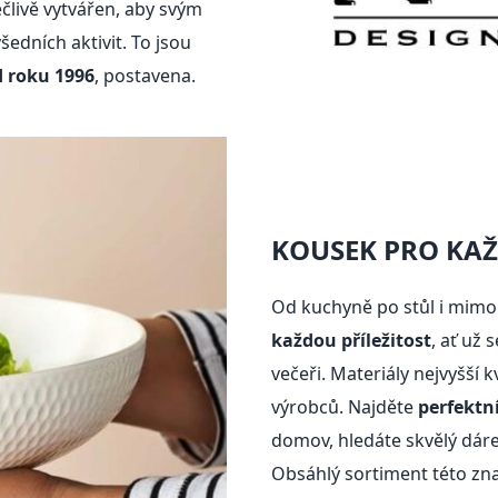
pečlivě vytvářen, aby svým
dních aktivit. To jsou
d roku 1996
, postavena.
KOUSEK PRO KAŽ
Od kuchyně po stůl i mimo
každou příležitost
, ať už
večeři. Materiály nejvyšší 
výrobců. Najděte
perfektn
domov, hledáte skvělý dáre
Obsáhlý sortiment této zn