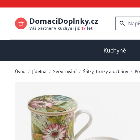
DomaciDoplnky.cz
Váš partner v kuchyni již
17
let
Kuchyně
Úvod
/
Jídelna
/
Servírování
/
Šálky, hrnky a džbány
/
Po