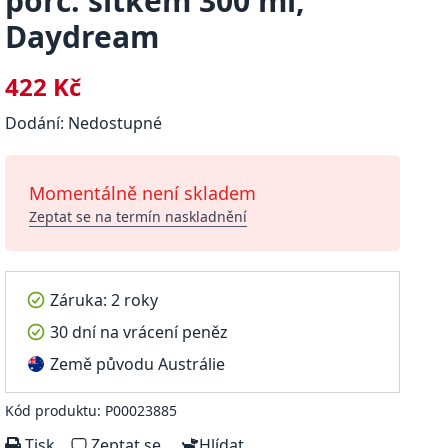
porc. sítkem 300 ml,
Daydream
422 Kč
Dodání: Nedostupné
Momentálně není skladem
Zeptat se na termín naskladnění
Záruka: 2 roky
30 dní na vrácení peněz
Země původu Austrálie
Kód produktu: P00023885
Tisk
Zeptat se
Hlídat