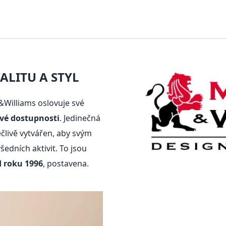
LITU A STYL
Williams oslovuje své
ové dostupnosti
. Jedinečná
pečlivě vytvářen, aby svým
dních aktivit. To jsou
d roku 1996
, postavena.