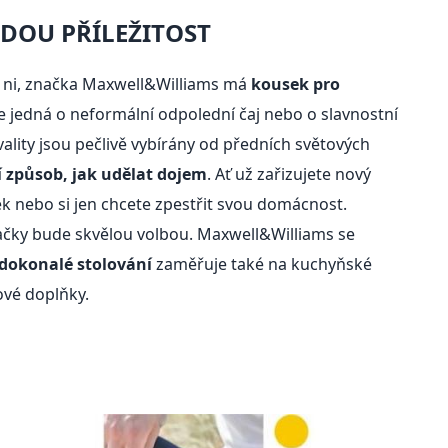
DOU PŘÍLEŽITOST
 ni, značka Maxwell&Williams má
kousek pro
 se jedná o neformální odpolední čaj nebo o slavnostní
kvality jsou pečlivě vybírány od předních světových
í způsob, jak udělat dojem
. Ať už zařizujete nový
k nebo si jen chcete zpestřit svou domácnost.
ačky bude skvělou volbou. Maxwell&Williams se
 dokonalé stolování
zaměřuje také na kuchyňské
ové doplňky.