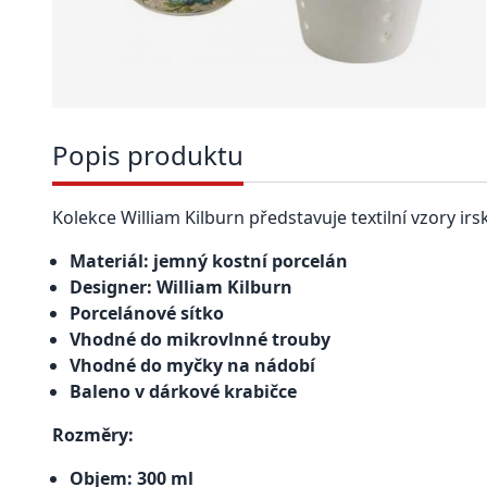
Popis produktu
Kolekce William Kilburn představuje textilní vzory irs
Materiál: jemný kostní porcelán
Designer: William Kilburn
Porcelánové sítko
Vhodné do mikrovlnné trouby
Vhodné do myčky na nádobí
Baleno v dárkové krabičce
Rozměry:
Objem: 300 ml