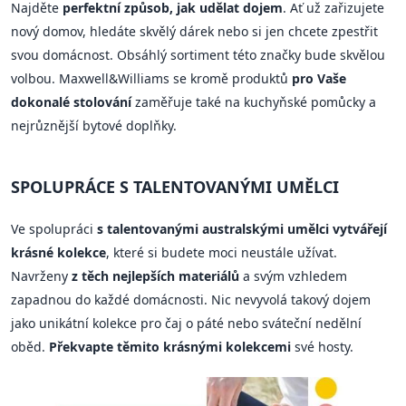
Najděte
perfektní způsob, jak udělat dojem
. Ať už zařizujete
nový domov, hledáte skvělý dárek nebo si jen chcete zpestřit
svou domácnost. Obsáhlý sortiment této značky bude skvělou
volbou. Maxwell&Williams se kromě produktů
pro Vaše
dokonalé stolování
zaměřuje také na kuchyňské pomůcky a
nejrůznější bytové doplňky.
SPOLUPRÁCE S TALENTOVANÝMI UMĚLCI
Ve spolupráci
s talentovanými australskými umělci vytvářejí
krásné kolekce
, které si budete moci neustále užívat.
Navrženy
z těch nejlepších materiálů
a svým vzhledem
zapadnou do každé domácnosti. Nic nevyvolá takový dojem
jako unikátní kolekce pro čaj o páté nebo sváteční nedělní
oběd.
Překvapte těmito krásnými kolekcemi
své hosty.