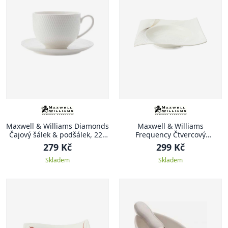
Maxwell & Williams Diamonds
Maxwell & Williams
Čajový šálek & podšálek, 220
Frequency Čtvercový
ml
polévkový talíř, 22 x 22 cm
279 Kč
299 Kč
Skladem
Skladem