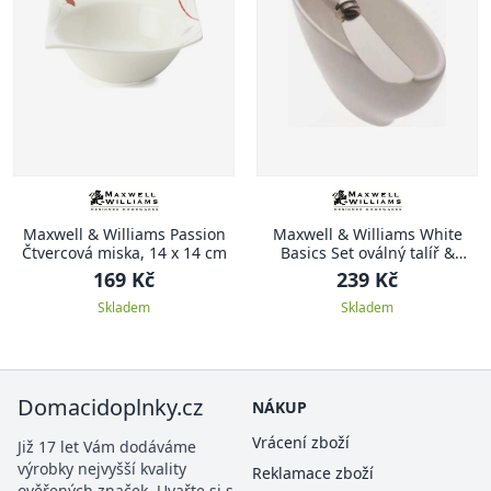
Maxwell & Williams Passion
Maxwell & Williams White
Čtvercová miska, 14 x 14 cm
Basics Set oválný talíř &
mazací nůž
169 Kč
239 Kč
Skladem
Skladem
Domacidoplnky.cz
NÁKUP
Vrácení zboží
Již 17 let Vám dodáváme
výrobky nejvyšší kvality
Reklamace zboží
ověřených značek. Uvařte si s