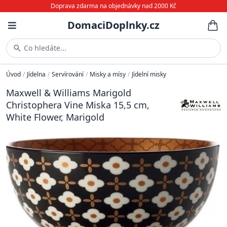
Doprava zdarma na objednávky nad 2000 Kč
DomaciDoplnky.cz
Co hledáte...
Úvod
/
Jídelna
/
Servírování
/
Misky a mísy
/
Jídelní misky
Maxwell & Williams Marigold
Christophera Vine Miska 15,5 cm,
White Flower, Marigold