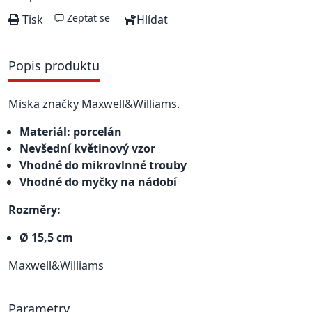
Zeptat se
Tisk
Hlídat
Popis produktu
Miska značky Maxwell&Williams.
Materiál: porcelán
Nevšední květinový vzor
Vhodné do mikrovlnné trouby
Vhodné do myčky na nádobí
Rozměry:
Ø 15,5 cm
Maxwell&Williams
Parametry