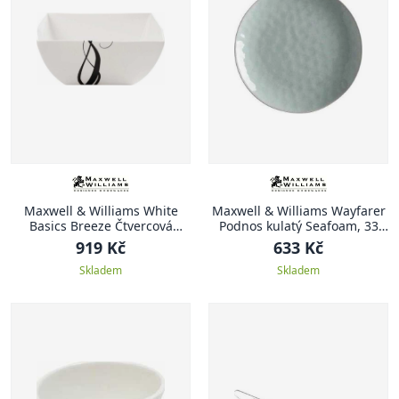
Maxwell & Williams White
Maxwell & Williams Wayfarer
Basics Breeze Čtvercová
Podnos kulatý Seafoam, 33
miska 24 x 24 cm
cm
919 Kč
633 Kč
Skladem
Skladem