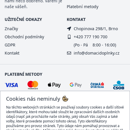
námi něco dobrého. Vaření je
naše vášeň.
Platební metody
UŽITEČNÉ ODKAZY
KONTAKT
Značky
Chopinova 298/1, Brno
Obchodní podmínky
+420 777 190 700
GDPR
(Po - Pá 8:00 - 16:00)
Kontakt
info@domacidoplnky.cz
PLATEBNÍ METODY
Cookies nás neminuly
Na těchto webových stránkách se používají soubory cookies a další síťové
identifikátory, které mohou také sloužit ke zpracování dalších osobních
údajů (např. jak procházíte naše stránky, jaký obsah Vás zajímá a také
volby, které provedete pomocí tohoto okna). Tyto identifikátory
používáme pro provoz stránek. Tyto údaje nám pomáhají provozovat a
DOPRAVCI