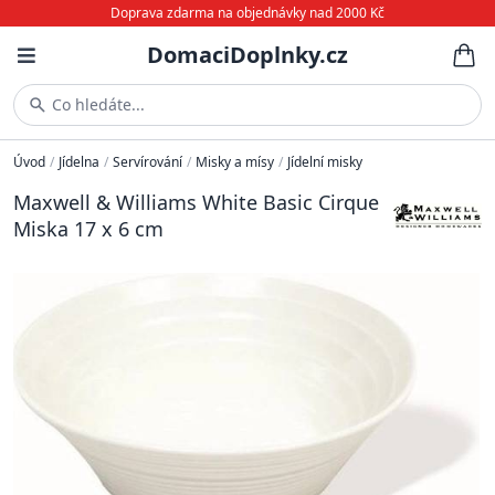
Doprava zdarma na objednávky nad 2000 Kč
DomaciDoplnky.cz
Co hledáte...
Úvod
/
Jídelna
/
Servírování
/
Misky a mísy
/
Jídelní misky
Maxwell & Williams White Basic Cirque
Miska 17 x 6 cm