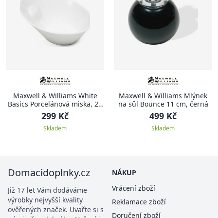
Maxwell & Williams White
Maxwell & Williams Mlýnek
Basics Porcelánová miska, 20
na sůl Bounce 11 cm, černá
cm
299 Kč
499 Kč
Skladem
Skladem
Domacidoplnky.cz
NÁKUP
Vrácení zboží
Již 17 let Vám dodáváme
výrobky nejvyšší kvality
Reklamace zboží
ověřených značek. Uvařte si s
Doručení zboží