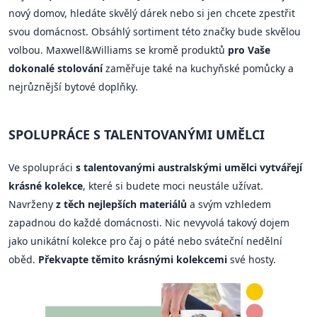
nový domov, hledáte skvělý dárek nebo si jen chcete zpestřit
svou domácnost. Obsáhlý sortiment této značky bude skvělou
volbou. Maxwell&Williams se kromě produktů
pro Vaše
dokonalé stolování
zaměřuje také na kuchyňské pomůcky a
nejrůznější bytové doplňky.
SPOLUPRÁCE S TALENTOVANÝMI UMĚLCI
Ve spolupráci
s talentovanými australskými umělci vytvářejí
krásné kolekce
, které si budete moci neustále užívat.
Navrženy
z těch nejlepších materiálů
a svým vzhledem
zapadnou do každé domácnosti. Nic nevyvolá takový dojem
jako unikátní kolekce pro čaj o páté nebo sváteční nedělní
oběd.
Překvapte těmito krásnými kolekcemi
své hosty.